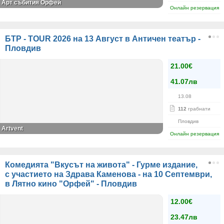
Арт събития Орфей
Онлайн резервация
БТР - TOUR 2026 на 13 Август в Античен театър -
Пловдив
21.00€
41.07лв
13.08
112
грабнати
Пловдив
Artvent
Онлайн резервация
Комедията "Вкусът на живота" - Гурме издание,
с участието на Здрава Каменова - на 10 Септември,
в Лятно кино "Орфей" - Пловдив
12.00€
23.47лв