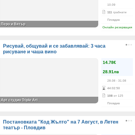
10.09
111
грабнати
Пловдив
Перо и Вятър
Онлайн резервация
Рисувай, общувай и се забавлявай: 3 часа
рисуване и чаша вино
14.78€
28.91лв
28.08
- 31.08
44
:
02
:
50
108
от 125
Арт студио Triple Art
Пловдив
Постановката "Код Жълто" на 7 Август, в Летен
театър - Пловдив