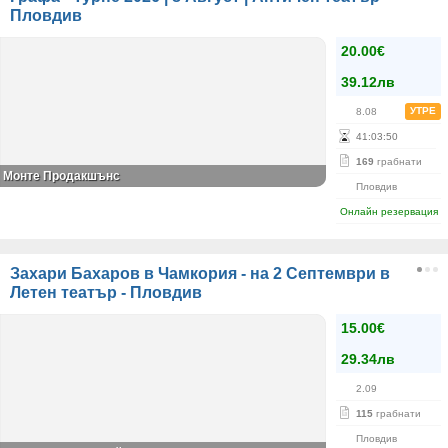
Пловдив
20.00€
39.12лв
УТРЕ
8.08
41
:
03
:
50
169
грабнати
Монте Продакшънс
Пловдив
Онлайн резервация
Захари Бахаров в Чамкория - на 2 Септември в
Летен театър - Пловдив
15.00€
29.34лв
2.09
115
грабнати
Пловдив