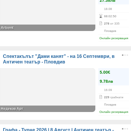
27.38лв
18.08
68
:
02
:
50
278
от 335
Аrtvent
Пловдив
Онлайн резервация
Спектакълът "Дами канят" - на 16 Септември, в
Античен театър - Пловдив
5.00€
9.78лв
16.09
229
грабнати
Пловдив
Недеков Арт
Онлайн резервация
Графа - Турне 2026 | 8 Август | Античен театър -