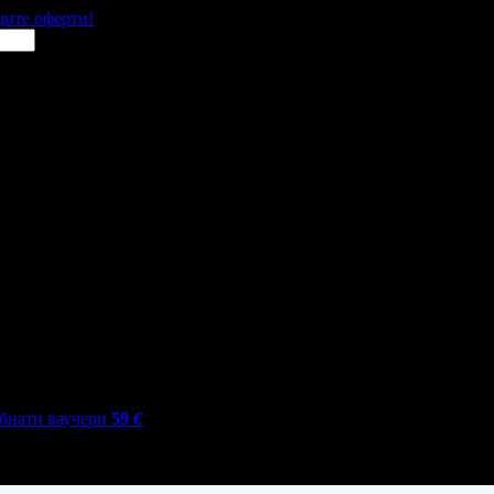
щите оферти!
бнати ваучери
59
€