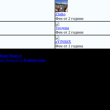
Zlatko
Фен от 2 години
Теодора
Фен от 2 години
aYlNlfdX
Фен от 1 година
0 - 18:30ч)
Phone
Huawei
ай бизнеса си
Разбери още