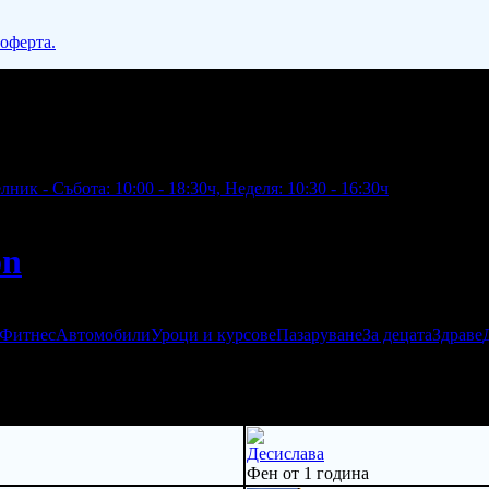
 оферта.
ник - Събота: 10:00 - 18:30ч, Неделя: 10:30 - 16:30ч
on
 Фитнес
Автомобили
Уроци и курсове
Пазаруване
За децата
Здраве
Десислава
Фен от 1 година