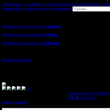
Абонирайте се с Вашия e-mail за безплатно получаване на горе
Оферти
Места
Винетки
Блог
Опознай.bg
Grabo мобилна версия
Изтегли приложението за
Android
.
Изтегли приложението за
iPhone
.
Изтегли приложението за
Huawei
.
...или отвори
grabo.bg
Регистрация
Вход
+7
2
фенове ни следят
8
гра
116
лв.
спестени с
нашите оферти