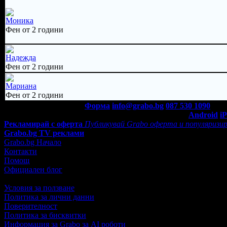
Моника
Фен от 2 години
Надежда
Фен от 2 години
Мариана
Фен от 2 години
Контакти с Grabo.bg:
Форма
info@grabo.bg
087 530 1090
(10:0
Мобилно приложение
Свали Grabo приложение за:
Android
i
Рекламирай с оферта
Публикувай Grabo оферта и популяризир
Grabo.bg TV реклами
Grabo.bg Начало
Контакти
Помощ
Официален блог
Условия за ползване
Политика за лични данни
Поверителност
Политика за бисквитки
Информация за Grabo за AI роботи