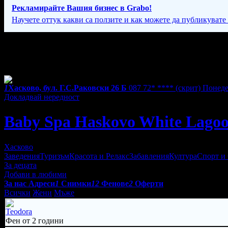
Рекламирайте Вашия бизнес в Grabo!
Научете оттук какви са ползите и как можете да публикувате
Фирмени контакти
Понеделник - Събота: 10:00 - 18:30ч, Неделя: 10:30 - 16:30ч
1
Хасково, бул. Г.С.Раковски 26 Б
087 72* ****
(скрит)
Понедел
Докладвай нередност
Baby Spa Haskovo White Lago
Хасково
Заведения
Туризъм
Красота и Релакс
Забавления
Култура
Спорт и
За децата
Добави в любими
За нас
Адреси
1
Снимки
12
Фенове
2
Оферти
Всички
Жени
Мъже
Teodora
Фен от 2 години