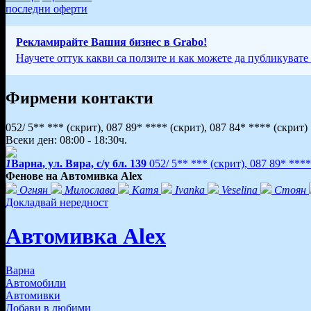
последни оферти
Рекламирайте Вашия бизнес в Grabo!
Научете оттук какви са ползите и как можете да публикувате
Фирмени контакти
052/ 5** ***
(скрит)
,
087 89* ****
(скрит)
,
087 84* ****
(скрит)
Всеки ден: 08:00 - 18:30ч.
1
Варна, ул. Вяра, с/у бл. 139
052/ 5** ***
(скрит)
,
087 89* ***
Фенове на Автомивка Alex
Огнян
Милослава
Катя
Ivanka
Veselina
Стоян
Докладвай нередност
Автомивка Alex
Варна
Автомобили
Автомивки
Добави в любими