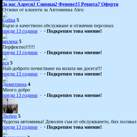
За нас
Адреси
1
Снимки
2
Фенове
15
Ревюта
7
Оферти
Отзиви от клиенти за Автомивка Alex:
Galina
5
Бързо и качествено обслужване и отзивчив персонал.
преди 13 години
·
· Подкрепям това мнение!
милена
5
Перфектно!!!!!!
преди 13 години
·
· Подкрепям това мнение!
ася
5
Най-доброто почистване на колата ми досега!!!
преди 13 години
·
· Подкрепям това мнение!
Димитрина
4
Много добро
преди 13 години
·
· Подкрепям това мнение!
Любен
5
Чудесна автомивка! Доволен съм от обслужването, бих ползвал 
преди 13 години
·
· Подкрепям това мнение!