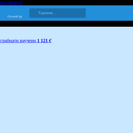
ите оферти!
Опознай.bg
грабнати ваучери
1 121
€