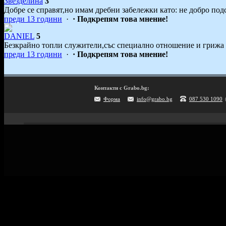
Звезделина
3
Добре се справят,но имам дребни забележки като: не добро подс
преди 13 години
·
· Подкрепям това мнение!
DANIEL
5
Безкрайно топли служители,със специално отношение и грижа 
преди 13 години
·
· Подкрепям това мнение!
Контакти с Grabo.bg:
Форма
info@grabo.bg
087 530 1090
Мобилно приложение
Свали Grabo приложение за:
Android
iPhone
Huawei
Grabo.bg Начало
Всички офер
Контакти
Почивки и ек
Помощ
Култура и с
Официален блог