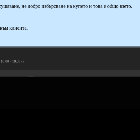
ушаване, не добро избърсване на купето и това е общо взето.
към клиента.
(10:00 - 18:30ч)
Рекламирай с оферта
Публикувай Grabo оферта и популяризирай бизнеса си
Разбери още
ти
Проверка на ваучери
скурзии
ъбития
Реклама в Grabo чрез оферта
Афилиейт програма за уебмас