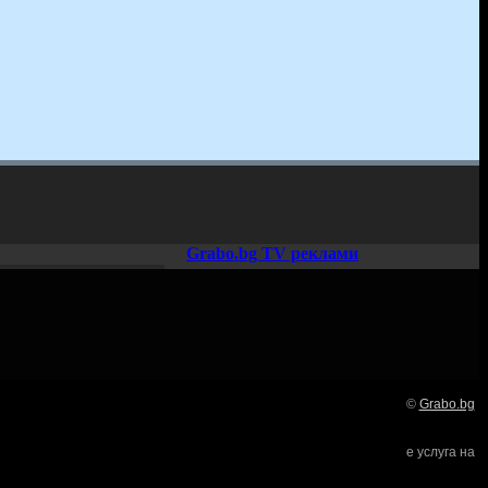
Grabo.bg TV реклами
©
Grabo.bg
Нашето семейство:
е услуга на
търи