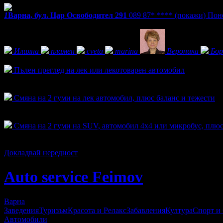
1
Варна, бул. Цар Освободител 291
089 87* ****
(покажи)
Поне
Фенове на Auto service Feimov
Илияна
пламен
cveta
marina
Вероника
Бор
Активни оферти
Пълен преглед на лек или лекотоварен автомобил
Топ цена:
10.22€/19.99лв
2
Смяна на 2 гуми на лек автомобил, плюс баланс и тежести
Топ цена:
9.97€/19.50лв
145
Смяна на 2 гуми на SUV, автомобил 4x4 или микробус, плюс
Топ цена:
14.73€/28.80лв
50
Докладвай нередност
Auto service Feimov
Варна
Заведения
Туризъм
Красота и Релакс
Забавления
Култура
Спорт и
Автомобили