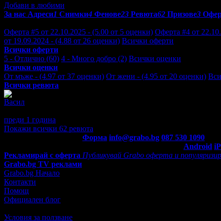
Добави в любими
За нас
Адреси
1
Снимки
4
Фенове
23
Ревюта
62
Призове
3
Офе
Отзиви от клиенти за Auto service Feimov:
Оферта #5 от 22.10.2025 - (5.00 от 5 оценки)
Оферта #4 от 22.10.
от 19.09.2024 - (4.88 от 26 оценки)
Всички оферти
Всички оферти
5 - Отлично (60)
4 - Много добро (2)
Всички оценки
Всички оценки
От мъже - (4.97 от 37 оценки)
От жени - (4.95 от 20 оценки)
Вси
Всички ревюта
Васил
5
Доволен съм от обслужването, бързо и качествено работи момче
преди 1 година
·
1
· Подкрепям това мнение!
Покажи всички 62 ревюта
Контакти с Grabo.bg:
Форма
info@grabo.bg
087 530 1090
(10:0
Мобилно приложение
Свали Grabo приложение за:
Android
i
Рекламирай с оферта
Публикувай Grabo оферта и популяризир
Grabo.bg TV реклами
Grabo.bg Начало
Контакти
Помощ
Официален блог
Условия за ползване