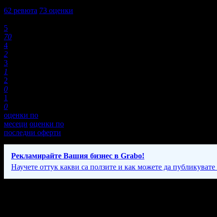
4,9
62
ревюта
73
оценки
Оценки:
5
70
4
2
3
1
2
0
1
0
оценки по
месеци
оценки по
последни оферти
Рекламирайте Вашия бизнес в Grabo!
Научете оттук какви са ползите и как можете да публикувате
Фирмени контакти
Понеделник - Петък: 08:00 - 18:00ч, Събота: 09:00 - 17:00ч