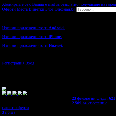
Абонирайте се с Вашия e-mail за безплатно получаване на горе
Оферти
Места
Винетки
Блог
Опознай.bg
Grabo мобилна версия
Изтегли приложението за
Android
.
Изтегли приложението за
iPhone
.
Изтегли приложението за
Huawei
.
...или отвори
grabo.bg
Регистрация
Вход
23
фенове ни следят
621
2 509
лв.
спестени с
нашите оферти
3
приза