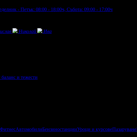
делник - Петък: 08:00 - 18:00ч, Събота: 09:00 - 17:00ч
ислав
Николай
Ива
 баланс и тежести
 Фитнес
Автомобили
Бензиностанции
Уроци и курсове
Пазаруване