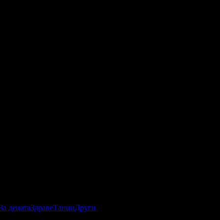
За децата
Здраве
Танци
Други