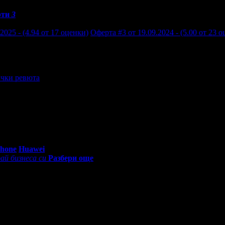
рти
3
2025 - (4.94 от 17 оценки)
Оферта #3 от 19.09.2024 - (5.00 от 23 
чки ревюта
то. Препоръчвам :)
0 - 18:30ч)
Phone
Huawei
ай бизнеса си
Разбери още