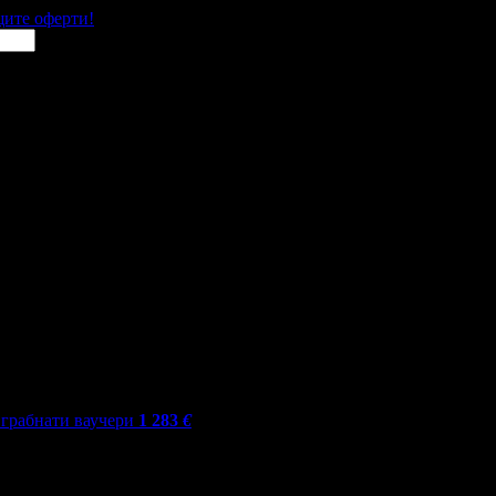
щите оферти!
грабнати ваучери
1 283
€