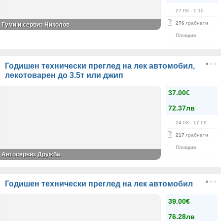
27.09
- 1.10
276
грабнати
Гуми и сервиз Николов
Пловдив
Годишен технически преглед на лек автомобил,
лекотоварен до 3.5т или джип
37.00€
72.37лв
24.03
- 17.09
217
грабнати
Пловдив
Автосервиз Дружба
Годишен технически преглед на лек автомобил
39.00€
76.28лв