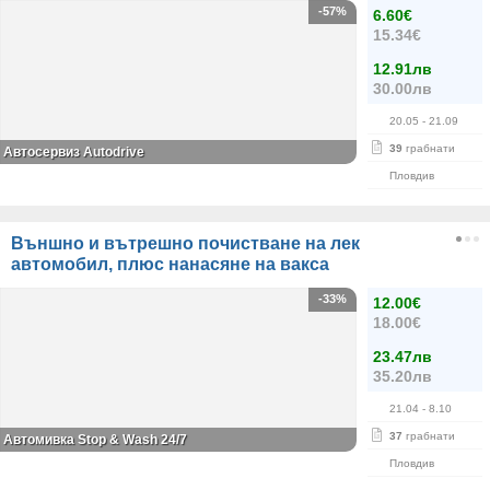
-57%
6.60€
15.34€
12.91лв
30.00лв
20.05
- 21.09
39
грабнати
Автосервиз Autodrive
Пловдив
Външно и вътрешно почистване на лек
автомобил, плюс нанасяне на вакса
-33%
12.00€
18.00€
23.47лв
35.20лв
21.04
- 8.10
37
грабнати
Автомивка Stop & Wash 24/7
Пловдив