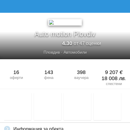
AUTO MOTION PLOVDIV
Auto motion Plovdiv
4.30
от 47 оценки
Пловдив
·
Автомобили
16
143
398
9 207
€
оферти
фена
ваучера
18 008
лв.
спестени
Информация за обекта