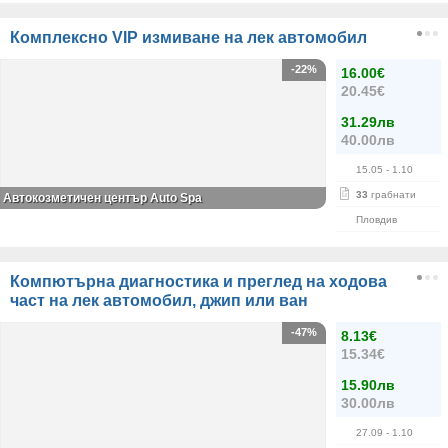
Комплексно VIP измиване на лек автомобил
-22%
16.00€
20.45€
31.29лв
40.00лв
15.05
- 1.10
33
грабнати
Автокозметичен център Auto Spa
Пловдив
Компютърна диагностика и преглед на ходова
част на лек автомобил, джип или ван
-47%
8.13€
15.34€
15.90лв
30.00лв
27.09
- 1.10