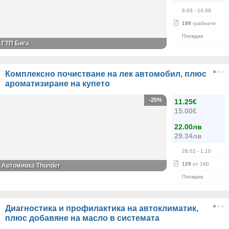
6.03
- 14.09
199
грабнати
Пловдив
ГТП Бига
Комплексно почистване на лек автомобил, плюс
ароматизиране на купето
-25%
11.25€
15.00€
22.00лв
29.34лв
26.02
- 1.10
129
от 160
Автомивка Thunder
Пловдив
Диагностика и профилактика на автоклиматик,
плюс добавяне на масло в системата