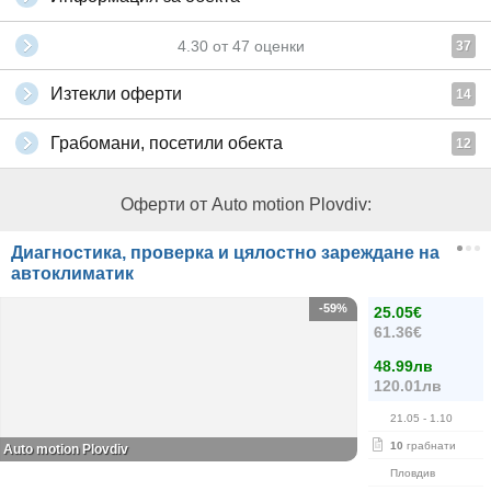
4.30
от
47
оценки
37
Изтекли оферти
14
Грабомани, посетили обекта
12
Оферти от Auto motion Plovdiv:
Диагностика, проверка и цялостно зареждане на
автоклиматик
-59%
25.05€
61.36€
48.99лв
120.01лв
21.05
- 1.10
10
грабнати
Auto motion Plovdiv
Пловдив