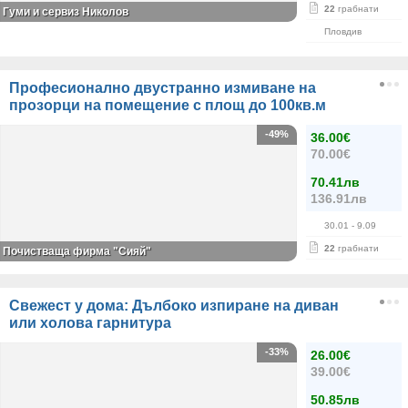
22
грабнати
Гуми и сервиз Николов
Пловдив
Професионално двустранно измиване на
прозорци на помещение с площ до 100кв.м
-49%
36.00€
70.00€
70.41лв
136.91лв
30.01
- 9.09
22
грабнати
Почистваща фирма "Сияй"
Свежест у дома: Дълбоко изпиране на диван
или холова гарнитура
-33%
26.00€
39.00€
50.85лв