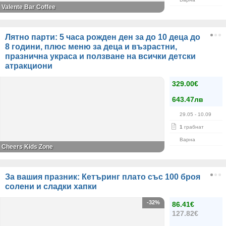
Valente Bar Coffee
Лятно парти: 5 часа рожден ден за до 10 деца до
8 години, плюс меню за деца и възрастни,
празнична украса и ползване на всички детски
атракциони
329.00€
643.47лв
29.05
- 10.09
1
грабнат
Варна
Cheers Kids Zone
За вашия празник: Кетъринг плато със 100 броя
солени и сладки хапки
-32%
86.41€
127.82€