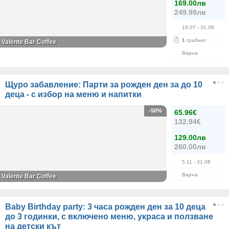
169.00лв
249.99лв
18.07
- 31.08
1
грабнат
Valente Bar Coffee
Варна
Щуро забавление: Парти за рожден ден за до 10
деца - с избор на меню и напитки
-50%
65.96€
132.94€
129.00лв
260.00лв
5.11
- 31.08
Варна
Valente Bar Coffee
Baby Birthday party: 3 часа рожден ден за 10 деца
до 3 годинки, с включено меню, украса и ползване
на детски кът