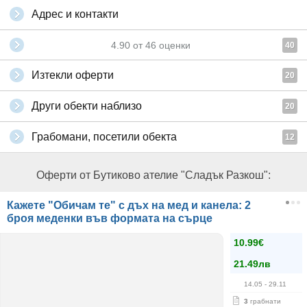
Адрес и контакти
4.90
от
46
оценки
40
Изтекли оферти
20
Други обекти наблизо
20
Грабомани, посетили обекта
12
Оферти от Бутиково ателие "Сладък Разкош":
Кажете "Обичам те" с дъх на мед и канела: 2
броя меденки във формата на сърце
10.99€
21.49лв
14.05
- 29.11
3
грабнати