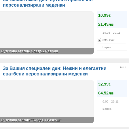
персонализирани меденки
10.99€
21.49лв
14.05
- 29.11
89
:
31
:
40
Варна
Бутиково ателие Сладък Разкош
За Вашия специален ден: Нежни и елегантни
сватбени персонализирани меденки
32.99€
64.52лв
9.05
- 29.11
Варна
Бутиково ателие "Сладък Разкош"