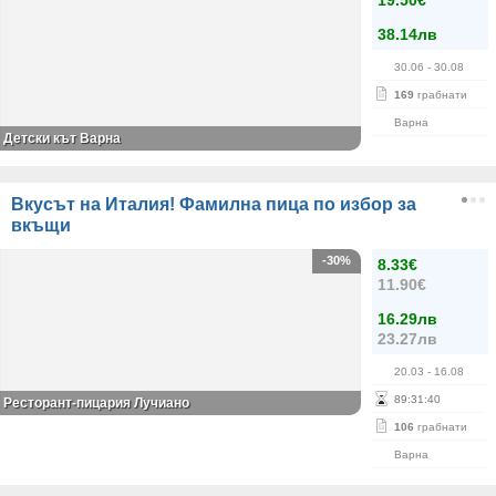
19.50€
38.14лв
30.06
- 30.08
169
грабнати
Варна
Детски кът Варна
Вкусът на Италия! Фамилна пица по избор за
вкъщи
-30%
8.33€
11.90€
16.29лв
23.27лв
20.03
- 16.08
89
:
31
:
40
Ресторант-пицария Лучиано
106
грабнати
Варна