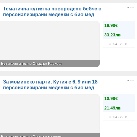
Тематична кутия за новородено бебче с
персонализирани меденки с био мед
16.99€
33.23лв
30.04
- 29.11
Бутиково ателие Сладък Разкош
За моминско парти: Кутия с 6, 9 или 18
персонализирани меденки с био мед
10.99€
21.49лв
30.04
- 29.11
Бутиково ателие Сладък разкош