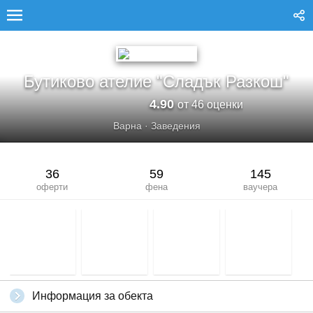
БУТИКОВО АТЕЛИЕ &QUOT;СЛАДЪК РАЗКОШ&QUOT;
Бутиково ателие "Сладък Разкош"
4.90
от 46 оценки
Варна
·
Заведения
36
59
145
оферти
фена
ваучера
Информация за обекта