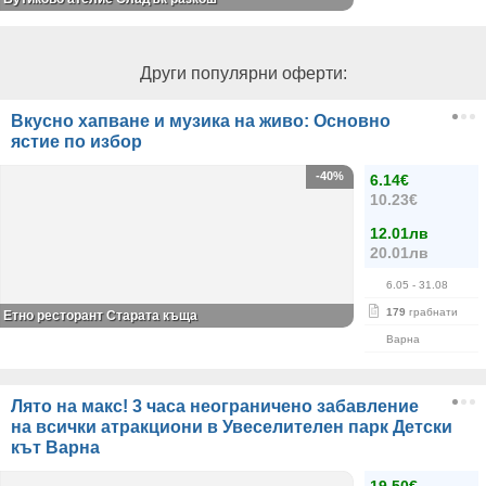
Други популярни оферти:
Вкусно хапване и музика на живо: Основно
ястие по избор
-40%
6.14€
10.23€
12.01лв
20.01лв
6.05
- 31.08
179
грабнати
Етно ресторант Старата къща
Варна
Лято на макс! 3 часа неограничено забавление
на всички атракциони в Увеселителен парк Детски
кът Варна