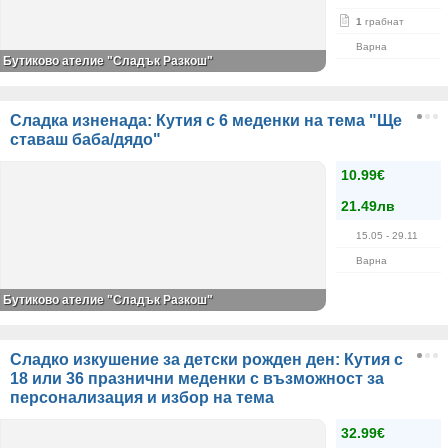
1
грабнат
Варна
Бутиково ателие "Сладък Разкош"
Сладка изненада: Кутия с 6 меденки на тема "Ще
ставаш баба/дядо"
10.99€
21.49лв
15.05
- 29.11
Варна
Бутиково ателие "Сладък Разкош"
Сладко изкушение за детски рожден ден: Кутия с
18 или 36 празнични меденки с възможност за
персонализация и избор на тема
32.99€