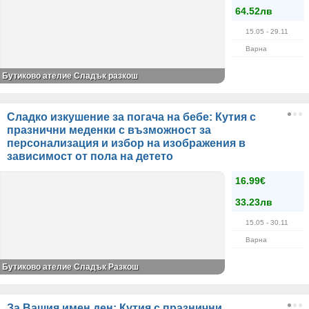
64.52лв
15.05
- 29.11
Варна
Бутиково ателие Сладък разкош
Сладко изкушение за погача на бебе: Кутия с
празнични меденки с възможност за
персонализация и избор на изображения в
зависимост от пола на детето
16.99€
33.23лв
15.05
- 30.11
Варна
Бутиково ателие Сладък Разкош
За Вашия имен ден: Кутия с празнични