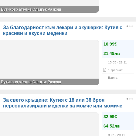
Бутиково ателие Сладък Разкош
За благодарност към лекари и акушерки: Кутия с
красиви и вкусни меденки
10.99€
21.49лв
15.05
- 29.11
1
грабнат
Варна
Бутиково ателие Сладък Разкош
За свето кръщене: Кутия с 18 или 36 броя
персонализирани меденки за момче или момиче
32.99€
64.52лв
9.05
- 29.11