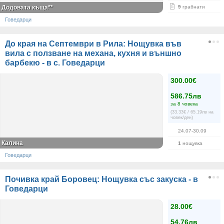
Додовата къща**
9
грабнати
Говедарци
До края на Септември в Рила: Нощувка във
вила с ползване на механа, кухня и външно
барбекю - в с. Говедарци
300.00€
586.75лв
за 8 човека
(33.33€ / 65.19лв на
човек/ден)
24.07-30.09
Калина
1
нощувка
Говедарци
Почивка край Боровец: Нощувка със закуска - в
Говедарци
28.00€
54.76лв