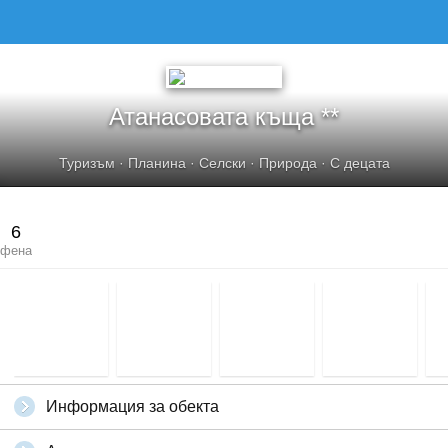
Атанасовата къща **
Туризъм
·
Планина
·
Селски
·
Природа
·
С децата
6
фена
Информация за обекта