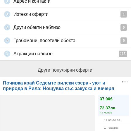
Адрес и контакти
Изтекли оферти
1
Други обекти наблизо
6
Грабомани, посетили обекта
6
Атракции наблизо
118
Други популярни оферти:
Почивка край Седемте рилски езера - уют и
природа в Рила: Нощувка със закуска и вечеря
37.00€
72.37лв
на човек
11.03-30.09
1
нощувка