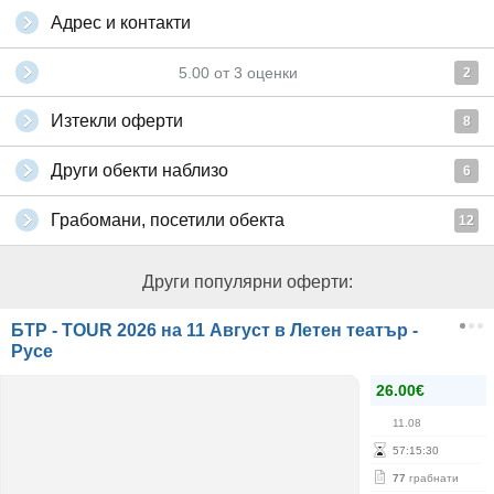
Адрес и контакти
5.00
от
3
оценки
2
Изтекли оферти
8
Други обекти наблизо
6
Грабомани, посетили обекта
12
Други популярни оферти:
БТР - TOUR 2026 на 11 Август в Летен театър -
Русе
26.00€
11.08
57
:
15
:
30
77
грабнати