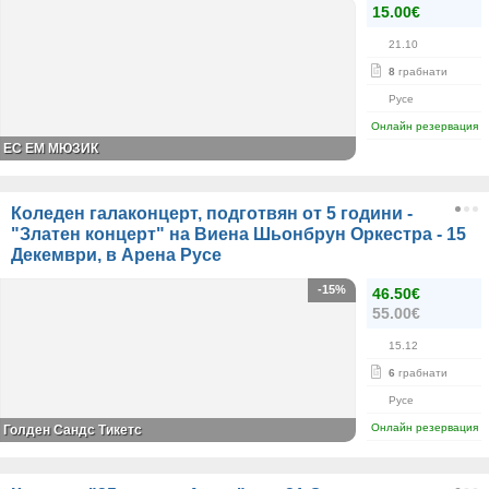
15.00€
21.10
8
грабнати
Русе
Онлайн резервация
ЕС ЕМ МЮЗИК
Коледен галаконцерт, подготвян от 5 години -
"Златен концерт" на Виена Шьонбрун Оркестра - 15
Декември, в Арена Русе
-15%
46.50€
55.00€
15.12
6
грабнати
Русе
Онлайн резервация
Голден Сандс Тикетс