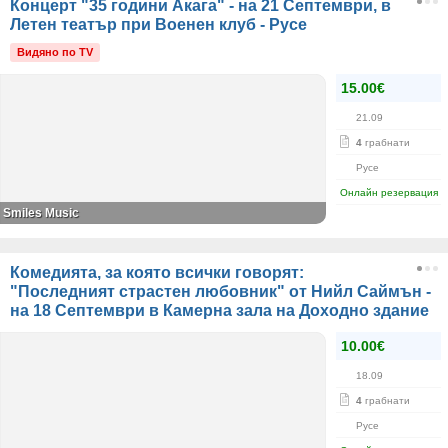
Концерт "35 години Акага" - на 21 Септември, в
Летен театър при Военен клуб - Русе
Видяно по TV
15.00€
21.09
4
грабнати
Русе
Онлайн резервация
Smiles Music
Комедията, за която всички говорят:
"Последният страстен любовник" от Нийл Саймън -
на 18 Септември в Камерна зала на Доходно здание
10.00€
18.09
4
грабнати
Русе