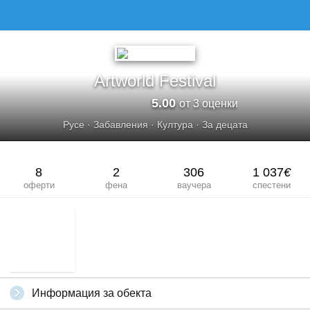
Artworld Festival
5.00
от 3 оценки
Русе
·
Забавления
·
Култура
·
За децата
8
2
306
1 037
€
оферти
фена
ваучера
спестени
Информация за обекта