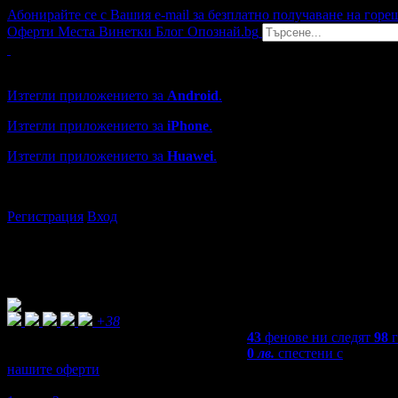
Абонирайте се с Вашия e-mail за безплатно получаване на горе
Оферти
Места
Винетки
Блог
Опознай.bg
Grabo мобилна версия
Изтегли приложението за
Android
.
Изтегли приложението за
iPhone
.
Изтегли приложението за
Huawei
.
...или отвори
grabo.bg
Регистрация
Вход
+38
43
фенове ни следят
98
0
лв.
спестени с
нашите оферти
5,0