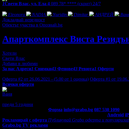
1
Свети Влас, ул. Ела 4
089 78* ****
(скрит)
24/7
Фенове на Апарткомплекс Виста Резидънс
Eleonora
NADIA
Nuridin
Dimitar
АНДРЕЙ
Ван
Докладвай нередност
Обектът участва в Опознай.bg
Апарткомплекс Виста Резидъ
Хотели
Свети Влас
Добави в любими
За нас
Адреси
1
Снимки
43
Фенове
43
Ревюта
1
Оферти
Отзиви от клиенти за Апарткомплекс Виста Резидънс:
Оферта #2 от 26.06.2021 - (5.00 от 1 оценка)
Оферта #1 от 19.06.
Всички оферти
Ваня
5
Хареса ни.
преди 5 години
·
· Подкрепям това мнение!
Контакти с Grabo.bg:
Форма
info@grabo.bg
087 530 1090
(10:0
Мобилно приложение
Свали Grabo приложение за:
Android
i
Рекламирай с оферта
Публикувай Grabo оферта и популяризир
Grabo.bg TV реклами