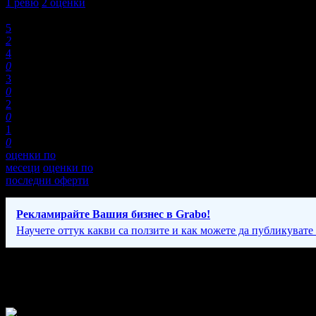
1
ревю
2
оценки
Оценки:
5
2
4
0
3
0
2
0
1
0
оценки по
месеци
оценки по
последни оферти
Рекламирайте Вашия бизнес в Grabo!
Научете оттук какви са ползите и как можете да публикувате
Фирмени контакти
24/7