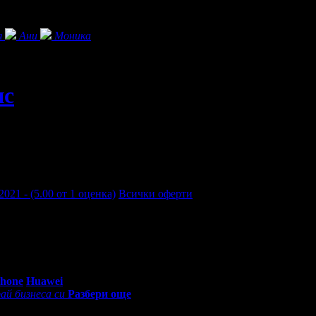
я
Ани
Моника
нс
2021 - (5.00 от 1 оценка)
Всички оферти
0 - 18:30ч)
Phone
Huawei
ай бизнеса си
Разбери още