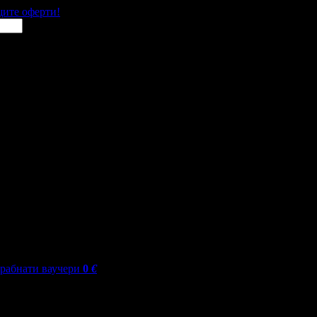
щите оферти!
грабнати ваучери
0
€