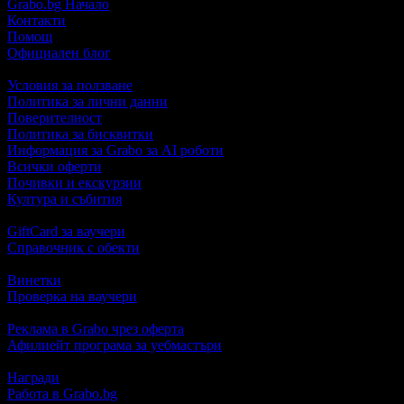
Grabo.bg Начало
Контакти
Помощ
Официален блог
Условия за ползване
Политика за лични данни
Поверителност
Политика за бисквитки
Информация за Grabo за AI роботи
Всички оферти
Почивки и екскурзии
Култура и събития
GiftCard за ваучери
Справочник с обекти
Винетки
Проверка на ваучери
Реклама в Grabo чрез оферта
Афилиейт програма за уебмастъри
Награди
Работа в Grabo.bg