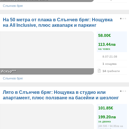
Слънчев бряг
На 50 метра от плажа в Слънчев бряг: Нощувка
на All Inclusive, плюс аквапарк и паркинг
58.00€
113.44лв
на човек
8.07-21.08
1
нощувка
Искър***
14
грабнати
Слънчев бряг
Лято в Слънчев бряг: Нощувка в студио или
апартамент, плюс ползване на басейни и шезлонг
101.85€
199.20лв
за двама
(48.50€ / 94.86лв на