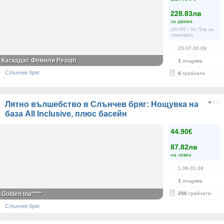
228.83лв
за двама
(28.00€ / 54.76лв на
човек/ден)
23.07-30.09
Каскадас Фемили Резорт
1
нощувка
Слънчев бряг
6
грабнати
Лятно вълшебство в Слънчев бряг: Нощувка на
база All Inclusive, плюс басейн
44.90€
87.82лв
на човек
1.06-31.08
1
нощувка
Golden Ina****
206
грабнати
Слънчев бряг