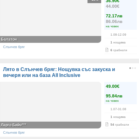
36.90€
44.00€
72.17лв
86.06лв
на човек
1.08-12.09
Балатон
1
нощувка
Слънчев бряг
6
грабнати
Лято в Слънчев бряг: Нощувка със закуска и
вечеря или на база All Inclusive
49.00€
95.84лв
на човек
1.07-31.08
1
нощувка
Ларго Бийч***
54
грабнати
Слънчев бряг