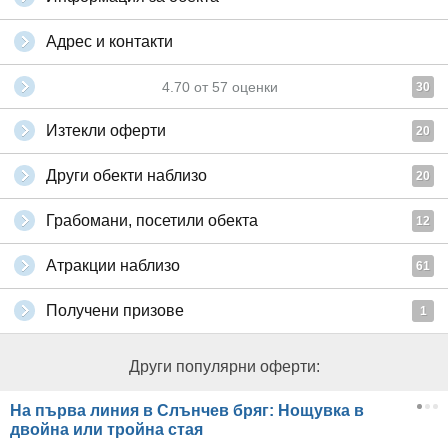
Адрес и контакти
4.70
от
57
оценки
30
Изтекли оферти
20
Други обекти наблизо
20
Грабомани, посетили обекта
12
Атракции наблизо
61
Получени призове
1
Други популярни оферти:
На първа линия в Слънчев бряг: Нощувка в
двойна или тройна стая