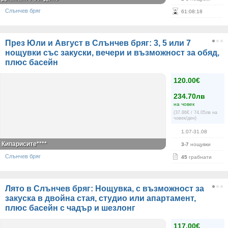
Слънчев бряг
61
:
08
:
18
През Юли и Август в Слънчев бряг: 3, 5 или 7
нощувки със закуски, вечери и възможност за обяд,
плюс басейн
120.00€
234.70лв
на човек
(37.86€ / 74.05лв на
човек/ден)
1.07-31.08
Кипарисите****
3-7
нощувки
Слънчев бряг
45
грабнати
Лято в Слънчев бряг: Нощувка, с възможност за
закуска в двойна стая, студио или апартамент,
плюс басейн с чадър и шезлонг
117.00€