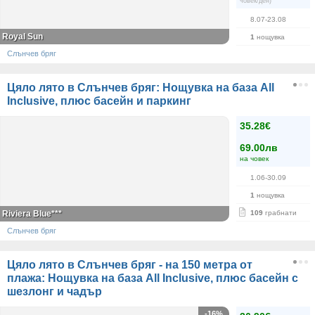
човек/ден)
8.07-23.08
Royal Sun
1
нощувка
Слънчев бряг
Цяло лято в Слънчев бряг: Нощувка на база All
Inclusive, плюс басейн и паркинг
35.28€
69.00лв
на човек
1.06-30.09
1
нощувка
Riviera Blue***
109
грабнати
Слънчев бряг
Цяло лято в Слънчев бряг - на 150 метра от
плажа: Нощувка на база All Inclusive, плюс басейн с
шезлонг и чадър
-16%