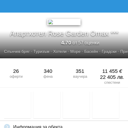
АПАРТХОТЕЛ ROSE GARDEN OMAX***
Апартхотел Rose Garden Omax ***
4.70
от 57 оценки
Слънчев бряг
·
Туризъм
·
Хотели
·
Море
·
Басейн
·
Градски
·
При
26
340
351
11 455
€
оферти
фена
ваучера
22 405
лв.
спестени
Информация за обекта