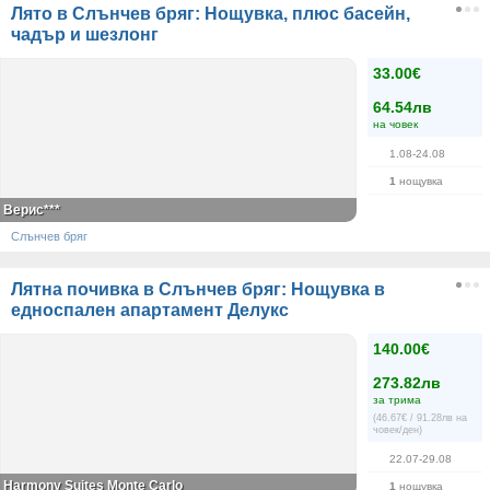
Лято в Слънчев бряг: Нощувка, плюс басейн,
чадър и шезлонг
33.00€
64.54лв
на човек
1.08-24.08
1
нощувка
Верис***
Слънчев бряг
Лятна почивка в Слънчев бряг: Нощувка в
едноспален апартамент Делукс
140.00€
273.82лв
за трима
(46.67€ / 91.28лв на
човек/ден)
22.07-29.08
Harmony Suites Monte Carlo
1
нощувка