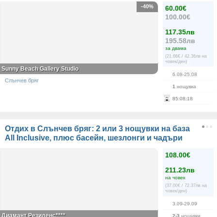
-40%
60.00€
100.00€
117.35лв
195.58лв
за двама
(21.66€ / 42.36лв на
човек/ден)
Sunny Beach Gallery Studio
6.08-25.08
Слънчев бряг
1
нощувка
85
:
08
:
18
Отдих в Слънчев бряг: 2 или 3 нощувки на база
All Inclusive, плюс басейн, шезлонги и чадъри
108.00€
211.23лв
на човек
(37.00€ / 72.37лв на
човек/ден)
3.09-29.09
Диамант Резиденс****
2-3
нощувки