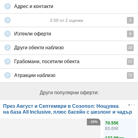
Адрес и контакти
3.50
от
2
оценки
2
Изтекли оферти
6
Други обекти наблизо
20
Грабомани, посетили обекта
12
Атракции наблизо
72
Други популярни оферти:
През Август и Септември в Созопол: Нощувка
на база All Inclusive, плюс басейн с шезлонг и чадър
-15%
70.55€
83.00€