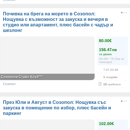
Почивка на брега на морето в Созопол:
Нощувка с възможност за закуска и вечеря в
студио или апартамент, плюс басейн с чадър и
шезлонг
80.00€
156.47лв
за двама
(40.00€ / 78.23лв на
човек/ден)
7.07-23.08
Созополи Стайл Клуб***
1
нощувка
Созопол
19
грабнати
През Юли и Август в Созопол: Нощувка със
закуска в помещение по избор, плюс басейн и
паркинг
102.00€