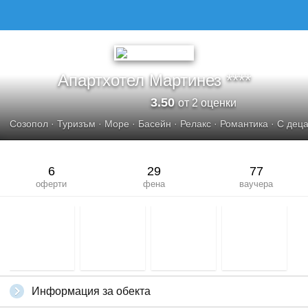
АПАРТХОТЕЛ МАРТИНЕЗ
Апартхотел Мартинез ****
3.50
от 2 оценки
Созопол
·
Туризъм
·
Море
·
Басейн
·
Релакс
·
Романтика
·
С деца
6
29
77
оферти
фена
ваучера
Информация за обекта