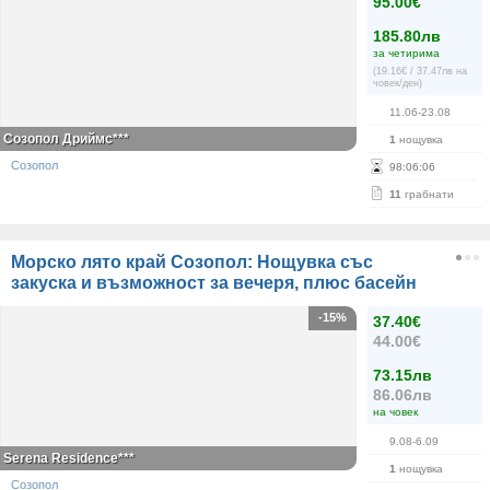
95.00€
185.80лв
за четирима
(19.16€ / 37.47лв на
човек/ден)
11.06-23.08
Созопол Дриймс***
1
нощувка
Созопол
98
:
06
:
06
11
грабнати
Морско лято край Созопол: Нощувка със
закуска и възможност за вечеря, плюс басейн
-15%
37.40€
44.00€
73.15лв
86.06лв
на човек
9.08-6.09
Serena Residence***
1
нощувка
Созопол