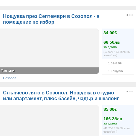
Нощувка през Септември в Созопол - в
помещение по избор
34.00€
66.50лв
за двама
(17.00€ / 33.25лв на
човек/ден)
1.09-8.09
Телъви
1
нощувка
Созопол
Слънчево лято в Созопол: Нощувка в студио
или апартамент, плюс басейн, чадър и шезлонг
85.00€
166.25лв
за двама
(41.25€ / 80.68лв на
човек/ден)