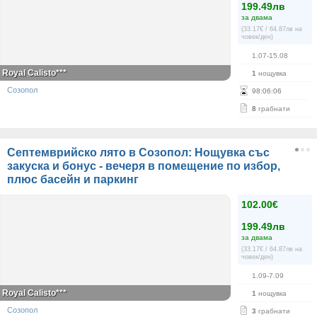
199.49лв
за двама
(33.17€ / 64.87лв на
човек/ден)
1.07-15.08
Royal Calisto***
1
нощувка
Созопол
98
:
06
:
06
8
грабнати
Септемврийско лято в Созопол: Нощувка със
закуска и бонус - вечеря в помещение по избор,
плюс басейн и паркинг
102.00€
199.49лв
за двама
(33.17€ / 64.87лв на
човек/ден)
1.09-7.09
Royal Calisto***
1
нощувка
Созопол
3
грабнати