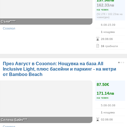
137.98лв
162.33лв
на човек
(52.27€ / 102.23лв на
човек/ден)
Съни****
6.08-15.09
Созопол
1
нощувка
26
:
06
:
06
16
грабнати
През Август в Созопол: Нощувка на база All
Inclusive Light, плюс басейни и паркинг - на метри
от Bamboo Beach
87.50€
171.14лв
на човек
5.08-30.08
1
нощувка
Селена Бийч***
02
:
06
:
06
Созопол