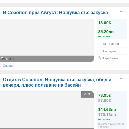
В Созопол през Август: Нощувка със закуска
18.00€
35.20лв
на човек
13.07-31.08
1
нощувка
Телъви
6
грабнати
Созопол
Отдих в Созопол: Нощувка със закуска, обяд и
вечеря, плюс ползване на басейн
-15%
73.95€
87.00€
144.63лв
170.16лв
на човек
(61.60€ / 120.48лв на
човек/ден)