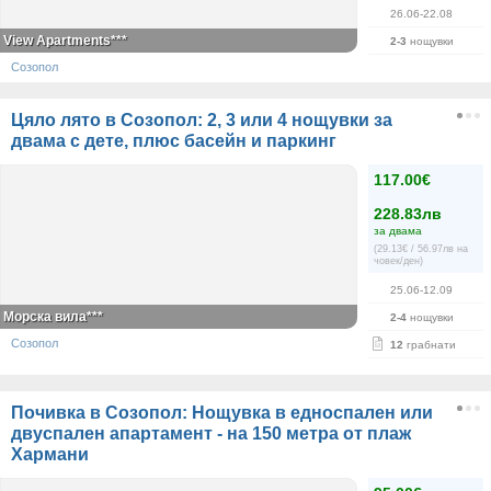
26.06-22.08
View Apartments***
2-3
нощувки
Созопол
Цяло лято в Созопол: 2, 3 или 4 нощувки за
двама с дете, плюс басейн и паркинг
117.00€
228.83лв
за двама
(29.13€ / 56.97лв на
човек/ден)
25.06-12.09
Морска вила***
2-4
нощувки
Созопол
12
грабнати
Почивка в Созопол: Нощувка в едноспален или
двуспален апартамент - на 150 метра от плаж
Хармани