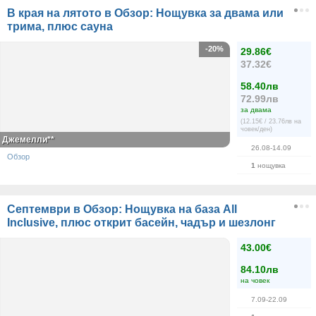
В края на лятото в Обзор: Нощувка за двама или
трима, плюс сауна
-20%
29.86€
37.32€
58.40лв
72.99лв
за двама
(12.15€ / 23.76лв на
човек/ден)
Джемелли**
26.08-14.09
Обзор
1
нощувка
Септември в Обзор: Нощувка на база All
Inclusive, плюс открит басейн, чадър и шезлонг
43.00€
84.10лв
на човек
7.09-22.09