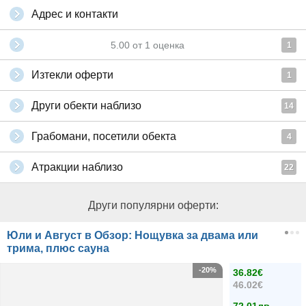
Адрес и контакти
5.00
от
1
оценка
1
Изтекли оферти
1
Други обекти наблизо
14
Грабомани, посетили обекта
4
Атракции наблизо
22
Други популярни оферти:
Юли и Август в Обзор: Нощувка за двама или
трима, плюс сауна
-20%
36.82€
46.02€