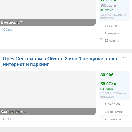
72.01лв
90.01лв
за двама
(17.04€ / 33.33лв на
човек/ден)
Джемелли**
11.07-25.08
Обзор
1
нощувка
15
грабнати
През Септември в Обзор: 2 или 3 нощувки, плюс
интернет и паркинг
30.00€
58.67лв
на човек
(13.33€ / 26.07лв на
човек/ден)
1.09-30.09
Калина Гардън
2-3
нощувки
Обзор
2
грабнати