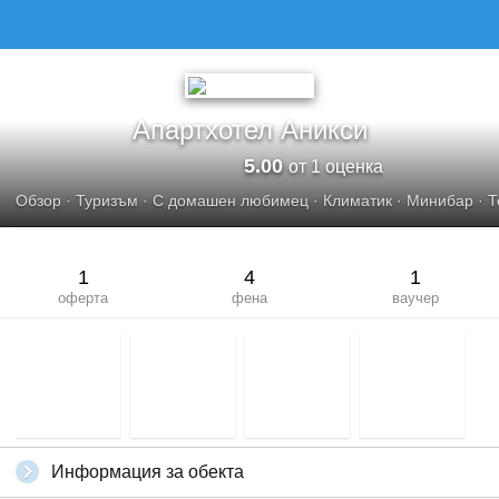
Апартхотел Аникси
5.00
от 1 оценка
Обзор
·
Туризъм
·
С домашен любимец
·
Климатик
·
Минибар
·
Т
1
4
1
оферта
фена
ваучер
Информация за обекта