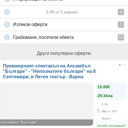
5.00
от
2
оценки
2
Изтекли оферти
1
Грабомани, посетили обекта
12
Други популярни оферти:
Премиерният спектакъл на Ансамбъл
"Българе" - "Непознатите българи" на 8
Септември, в Летен театър - Варна
15.00€
29.34лв
8.09
261
от 355
Варна
Ансамбъл "Българе"
Онлайн резервация