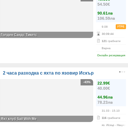
54.50€
90.61лв
106.59лв
УТРЕ
9.08
30
:
09
:
44
Голден Сандс Тикетс
121
грабнати
Варна
Онлайн резервация
2 часа разходка с яхта по язовир Искър
-43%
22.99€
40.00€
44.96лв
78.23лв
31.03
- 15.10
116
грабнати
Яхт клуб Sail With Me
яз. Искър - Нацио