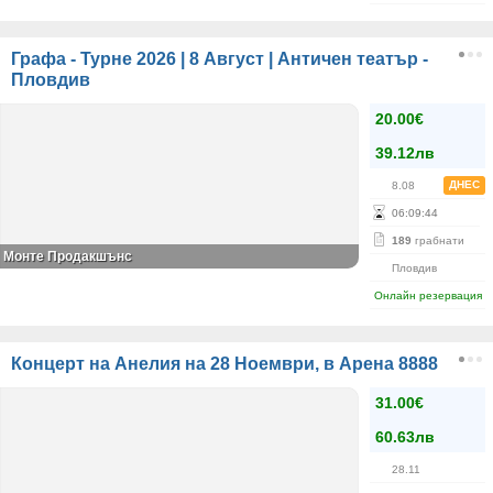
Графа - Турне 2026 | 8 Август | Античен театър -
Пловдив
20.00€
39.12лв
ДНЕС
8.08
06
:
09
:
44
189
грабнати
Монте Продакшънс
Пловдив
Онлайн резервация
Концерт на Анелия на 28 Ноември, в Арена 8888
31.00€
60.63лв
28.11