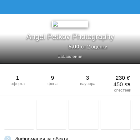
Angel Petkov Photography
5.00
от 2 оценки
Забавления
1
9
3
230
€
оферта
фена
ваучера
450
лв.
спестени
Информация за обекта