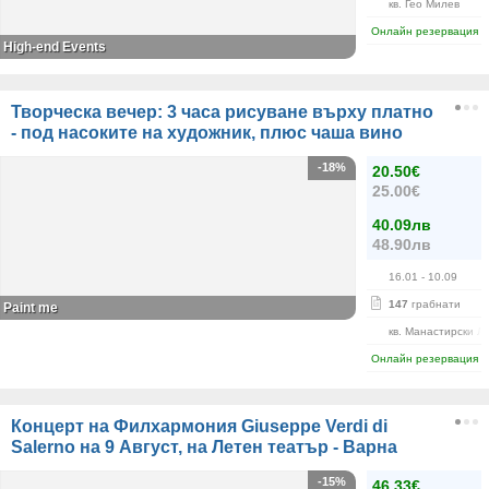
кв. Гео Милев
Онлайн резервация
High-end Events
Творческа вечер: 3 часа рисуване върху платно
- под насоките на художник, плюс чаша вино
-18%
20.50€
25.00€
40.09лв
48.90лв
16.01
- 10.09
147
грабнати
Paint me
кв. Манастирски Л
Онлайн резервация
Концерт на Филхармония Giuseppe Verdi di
Salerno на 9 Август, на Летен театър - Варна
-15%
46.33€