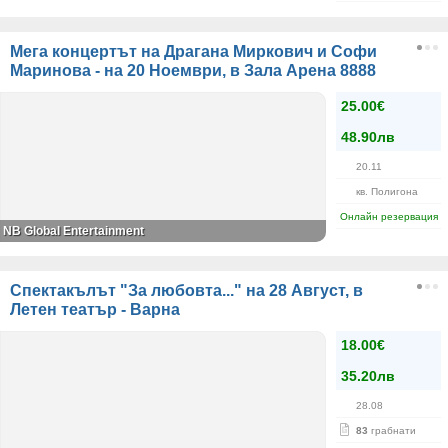
Мега концертът на Драгана Миркович и Софи
Маринова - на 20 Ноември, в Зала Арена 8888
25.00€
48.90лв
20.11
кв. Полигона
Онлайн резервация
NB Global Entertainment
Спектакълът "За любовта..." на 28 Август, в
Летен театър - Варна
18.00€
35.20лв
28.08
83
грабнати