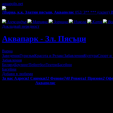
aquapolis.net
1
Варна, к.к. Златни пясъци, Акваполис
052/ 3** ***
(скрит)
В
Фенове на Аквапарк - Зл. Пясъци
Александър
Марияна
Зорница
Никола
Катя
Bo
Докладвай нередност
Аквапарк - Зл. Пясъци
Варна
Заведения
Туризъм
Красота и Релакс
Забавления
Култура
Спорт и
Забавления
Билярд
Боулинг
Пейнтбол
Театри
Басейни
Басейни
Добави в любими
За нас
Адреси
1
Снимки
12
Фенове
740
Ревюта
1
Призове
2
Офе
Атракционен парк
Акваполис
— най-красивият воден парк в И
северозападната част на к.к. Златни пясъци, на главния път от к
Водният парк е разположен в гората с изглед към морето и цели
елементи - басейни, водни пързалки, джакузи, шадравани и во
---
В Акваполис могат едновременно да пребивават до 3000 посети
доставчик на основните съоръжения. На входа на парка е изгр