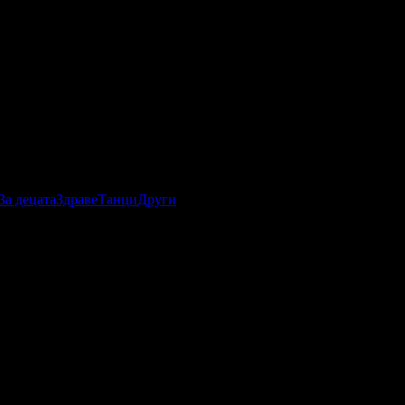
За децата
Здраве
Танци
Други
вритано-средиземноморски стил. Той се намира в
ава естествена паркова среда с редица изкуствено създадени
парк мултиформа групо” - гр. Валенсия, която е изпълнител и
 световния шампион по скално катерене Педро Понс от