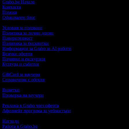
Grabo.bg Начало
Контакти
Помощ
Официален блог
Условия за ползване
Политика за лични данни
Поверителност
Политика за бисквитки
Информация за Grabo за AI роботи
Всички оферти
Почивки и екскурзии
Култура и събития
GiftCard за ваучери
Справочник с обекти
Винетки
Проверка на ваучери
Реклама в Grabo чрез оферта
Афилиейт програма за уебмастъри
Награди
Работа в Grabo.bg