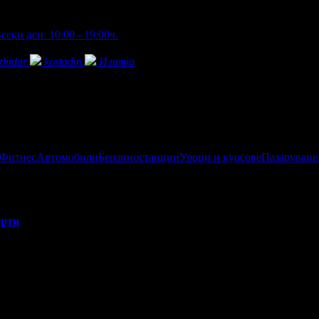
секи ден: 10:00 - 19:00ч.
zhidar
kostadin
Илияна
 Фитнес
Автомобили
Бензиностанции
Уроци и курсове
Пазаруване
рти
зточна Европа, е и първият в България, изграден в уникален ма
.к. Ривиера към к.к. Албена.
я курортен комплекс. Изграден на площ от 40 000кв.м, той съчет
допади, старинни кули и руини.
тели. Идейният проект и дизайна е на испанската фирма “Екшън 
адена скала за катерене с възможни седем маршрута по проект на