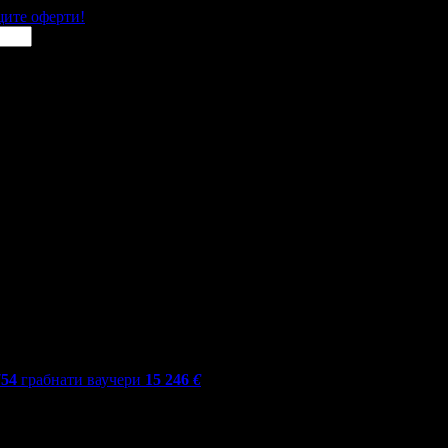
щите оферти!
754
грабнати ваучери
15 246
€