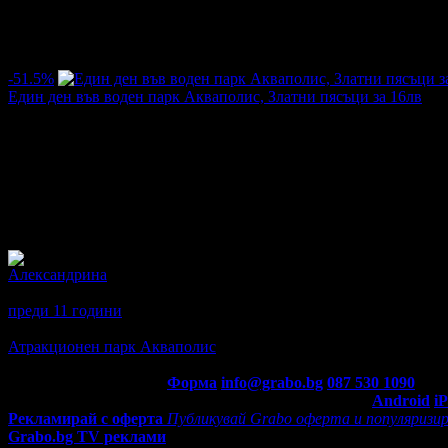
Испания. Край скалата е оформен амфитеатър, водопад и изкуст
Водният парк разполага с паркинг за 100 автомобила и 10 авто
Прочети още
Най-нови оферти от Аквапарк - Зл. Пясъци:
-51.5%
Един ден във воден парк Акваполис, Златни пясъци за 16лв
Цена:
8.18€
16.87€
/16.00лв
33.00лв
·
Грабнати ваучери
1754
·
Грабомани закупили офертата
513
·
Дата на стартиране на офертата
13.06.2011г
·
Офертата се е 
4.0
Отзиви от клиенти:
Александрина
4
Препоръчвам.
преди 11 години
·
2
· Подкрепям това мнение!
Oще подобни места
Атракционен парк Акваполис
Златни Пясъци, Атракционен па
4.3
Контакти с Grabo.bg:
Форма
info@grabo.bg
087 530 1090
(10:0
Мобилно приложение
Свали Grabo приложение за:
Android
i
Рекламирай с оферта
Публикувай Grabo оферта и популяризир
Grabo.bg TV реклами