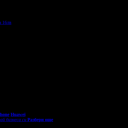
вено езеро и панорамен снек-бар “Алказар”.
буса, снабден със специална отсечка за директно придвижване н
Преглеждания на офертата
79780
промотирала 3 дни
3
·
Средна оценка за офертата от 1 ревю.
рк Акваполис
0 - 18:30ч)
Phone
Huawei
ай бизнеса си
Разбери още