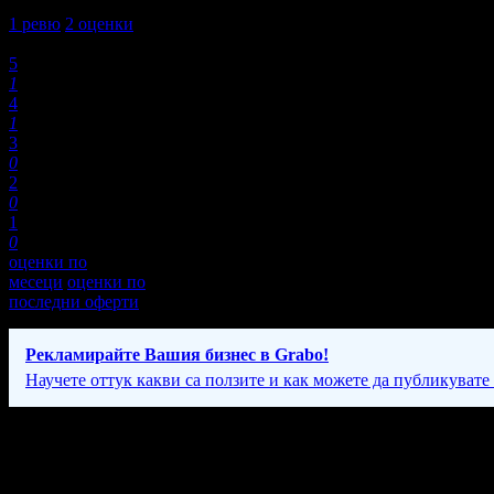
4,5
1
ревю
2
оценки
Оценки:
5
1
4
1
3
0
2
0
1
0
оценки по
месеци
оценки по
последни оферти
Рекламирайте Вашия бизнес в Grabo!
Научете оттук какви са ползите и как можете да публикувате
Фирмени контакти
Всеки ден: 10:00 - 19:00ч.