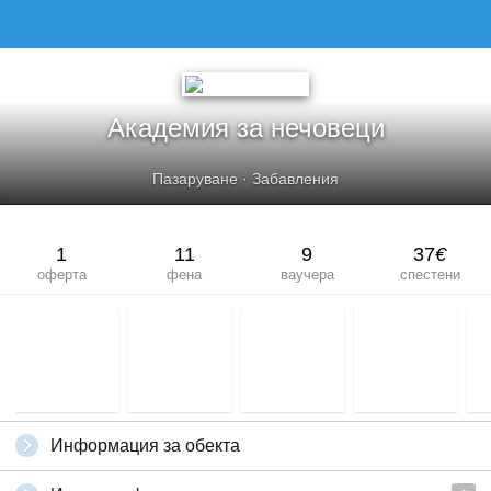
Академия за нечовеци
Пазаруване
·
Забавления
1
11
9
37
€
оферта
фена
ваучера
спестени
Информация за обекта