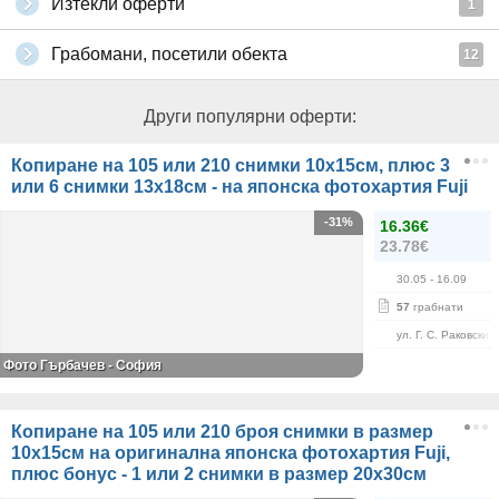
Изтекли оферти
1
Грабомани, посетили обекта
12
Други популярни оферти:
Копиране на 105 или 210 снимки 10х15см, плюс 3
или 6 снимки 13х18см - на японска фотохартия Fuji
-31%
16.36€
23.78€
30.05
- 16.09
57
грабнати
ул. Г. С. Раковски 
Фото Гърбачев - София
Копиране на 105 или 210 броя снимки в размер
10х15см на оригинална японска фотохартия Fuji,
плюс бонус - 1 или 2 снимки в размер 20х30см