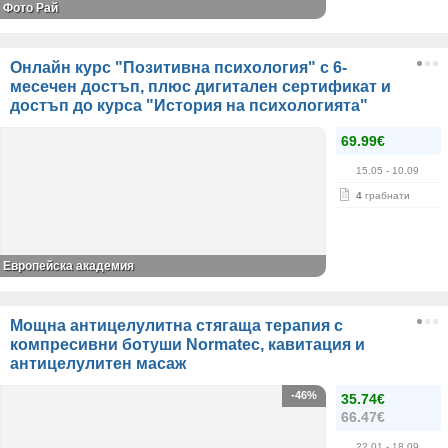
Фото Рай
Онлайн курс "Позитивна психология" с 6-
месечен достъп, плюс дигитален сертификат и
достъп до курса "История на психологията"
69.99€
15.05
- 10.09
4
грабнати
Европейска академия
Мощна антицелулитна стягаща терапия с
компресивни ботуши Normatec, кавитация и
антицелулитен масаж
-46%
35.74€
66.47€
22.01
- 18.09