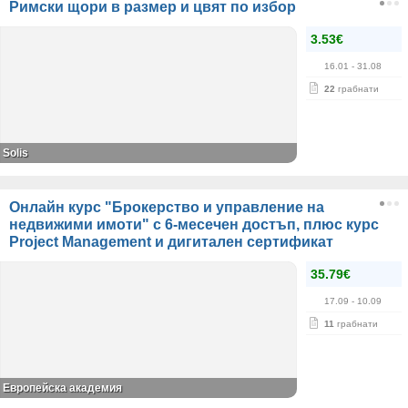
Римски щори в размер и цвят по избор
3.53€
16.01
- 31.08
22
грабнати
Solis
Онлайн курс "Брокерство и управление на
недвижими имоти" с 6-месечен достъп, плюс курс
Project Management и дигитален сертификат
35.79€
17.09
- 10.09
11
грабнати
Европейска академия