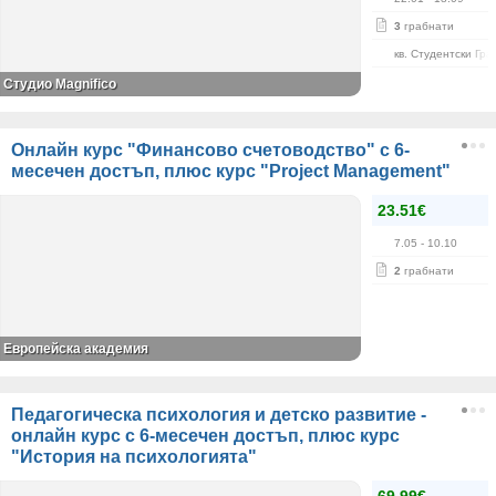
3
грабнати
кв. Студентски Гра
Студио Magnifico
Онлайн курс "Финансово счетоводство" с 6-
месечен достъп, плюс курс "Project Management"
23.51€
7.05
- 10.10
2
грабнати
Европейска академия
Педагогическа психология и детско развитие -
онлайн курс с 6-месечен достъп, плюс курс
"История на психологията"