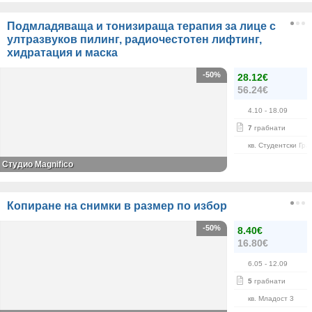
Подмладяваща и тонизираща терапия за лице с
ултразвуков пилинг, радиочестотен лифтинг,
хидратация и маска
-50%
28.12€
56.24€
4.10
- 18.09
7
грабнати
кв. Студентски Гра
Студио Magnifico
Копиране на снимки в размер по избор
-50%
8.40€
16.80€
6.05
- 12.09
5
грабнати
кв. Младост 3