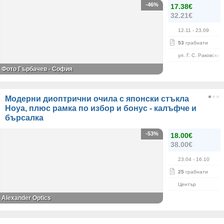
-46%
17.38€
32.21€
12.11
- 23.09
53
грабнати
ул. Г. С. Раковски 
Фото Гърбачев - София
Модерни диоптрични очила с японски стъкла
Hoya, плюс рамка по избор и бонус - калъфче и
бърсалка
-53%
18.00€
38.00€
23.04
- 16.10
25
грабнати
Център
Alexander Оptics