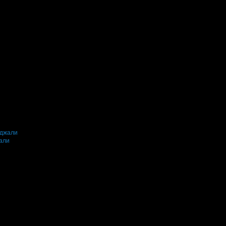
. Спектърът от заглавия е широкообхватен,
гарски класики. За първи път в такъв мащаб
нае.
жали
ревю.