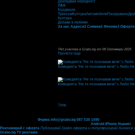
Докладвай нередност
7Аrt
Кърджали
Туризъм
Култура
Автомобили
Пазаруване
Дру
Култура
Добави в любими
За нас
Адреси
1
Снимки
1
Фенове
3
Оферти
7Arts
е първата национална стрийминг плат
от театър през кино, опера, балет, фолклор
онлайн потребителите в страната получават
7Аrt участва в Grabo.bg от 08 Октомври 2025
Прочети още
Най-нови оферти от 7Аrt:
Комедията "Не те познавам вече" с Любо Ней
Топ цена:
10.23€/20.00лв
·
Грабнати ваучер
Дата на стартиране на офертата
08.10.2025
Комедията "Не те познавам вече" с Любо Не
Топ цена:
10.23€/20.00лв
·
Грабнати ваучер
Дата на стартиране на офертата
08.10.2025
5.0
Oще подобни места
7Аrts
пл. Свобода 1
4.9
Контакти с Grabo.bg:
Форма
info@grabo.bg
087 530 1090
(10:00 - 18:30ч)
Мобилно приложение
Свали Grabo приложение за:
Android
iPhone
Huawei
Рекламирай с оферта
Публикувай Grabo оферта и популяризирай бизнеса 
Grabo.bg TV реклами