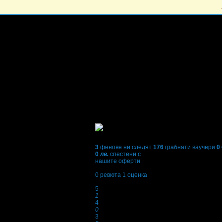
3
фенове ни следят
176
грабнати ваучери
0
0
лв.
спестени с
нашите оферти
5,0
0
ревюта
1
оценка
Оценки:
5
1
4
0
3