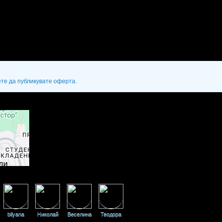
ете да публикувате оферта.
bilyana
Николай
Веселина
Теодора