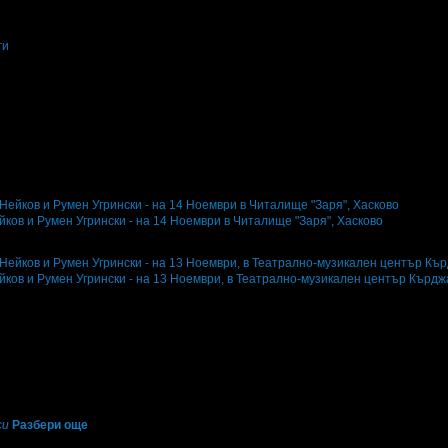
ги
форма в България за културно съдържание от сценичните и екранни изкуства
 и селектирано детско съдържание, включващо куклен театър, анимации и бъл
 достъп до висококачествени произведения, в които всеки може да се припоз
ков и Румен Угрински - на 14 Ноември в Читалище "Заря", Хасково
и
59
·
Грабомани закупили офертата
25
·
Преглеждания на офертата
4417
г
·
Офертата се е промотирала 38 дни
38
йков и Румен Угрински - на 13 Ноември, в Театрално-музикален център Кърд
и
117
·
Грабомани закупили офертата
40
·
Преглеждания на офертата
1874
г
·
Офертата се е промотирала 37 дни
37
·
Средна оценка за офертата от 1 
си
Разбери още