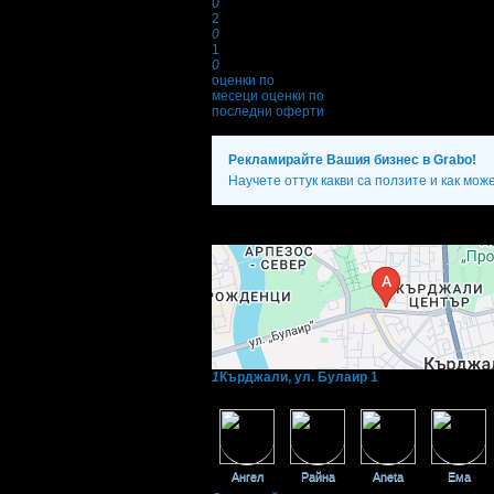
0
2
0
1
0
оценки по
месеци
оценки по
последни оферти
Рекламирайте Вашия бизнес в Grabo!
Научете оттук какви са ползите и как мож
Фирмени контакти
1
Кърджали, ул. Булаир 1
Фенове на 7Аrt
Ангел
Райна
Aneta
Ема