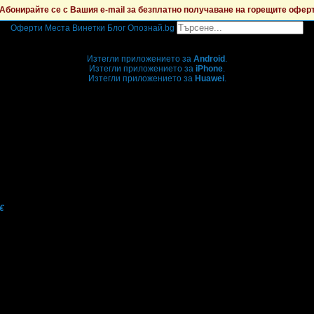
Абонирайте се с Вашия e-mail за безплатно получаване на горещите офер
Оферти
Места
Винетки
Блог
Опознай.bg
Grabo мобилна версия
Изтегли приложението за
Android
.
Изтегли приложението за
iPhone
.
Изтегли приложението за
Huawei
.
...или отвори
grabo.bg
€