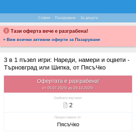
·
·
София
Пазаруване
За децата
Тази оферта вече е разграбена!
» Виж всички активни оферти за Пазаруване
3 в 1 пъзел игри: Нареди, намери и оцвети -
Търновград или Шипка, от ПясъЧко
Офертата е разграбена!
от 05.07.2025г до 29.10.2025г
Грабнати ваучери:
2
Предоставено от:
ПясъЧко