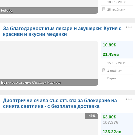
18.06
- 29.08
28
грабнати
Fotobg
За благодарност към лекари и акушерки: Кутия с
красиви и вкусни меденки
10.99€
21.49лв
15.05
- 29.11
1
грабнат
Варна
Бутиково ателие Сладък Разкош
Диоптрични очила със стъкла за блокиране на
синята светлина - с безплатна доставка
-41%
63.00€
107.37€
123.22лв