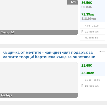
-40%
36.50€
60.84€
71.39лв
118.99лв
4.05
- 21.09
21
грабнати
Флаер БГ
кв. Зона Б5
Къщичка от мечтите - най-цветният подарък за
малките творци! Картонена къща за оцветяване
21.68€
42.40лв
31.10
- 31.08
16
грабнати
ТeaToys