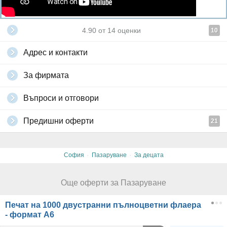
4.90
от
14
оценки
10
Адрес и контакти
За фирмата
Въпроси и отговори
Предишни оферти
21
·
·
София
Пазаруване
За децата
Още оферти за Пазаруване
Печат на 1000 двустранни пълноцветни флаера
- формат А6