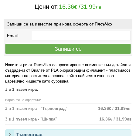
Цени от:
16.36
/
31.99
€
лв
Запиши се за известие при нова оферта от ПясъЧко
Email:
Запиши се
Новите игри от
ПясъЧко
са проектирани с внимание към детайла и
създадени от Виалте от PLA биоразградим филамент - пластмасов
материал на растителна основа, който най-често използва
царевично нишесте като суровина.
3 в 1 пъзел игра:
Варианти на офертата:
16.36
/ 31.99
3 в 1 пъзел игра - "Търновград"
€
лв
16.36
/ 31.99
3 в 1 пъзел игра - "Шипка"
€
лв
Търновград