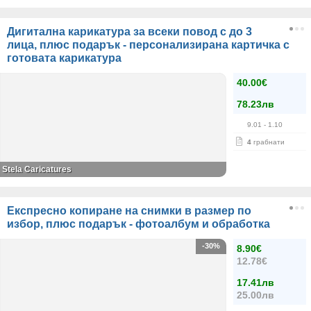
Дигитална карикатура за всеки повод с до 3
лица, плюс подарък - персонализирана картичка с
готовата карикатура
40.00€
78.23лв
9.01
- 1.10
4
грабнати
Stela Caricatures
Експресно копиране на снимки в размер по
избор, плюс подарък - фотоалбум и обработка
-30%
8.90€
12.78€
17.41лв
25.00лв