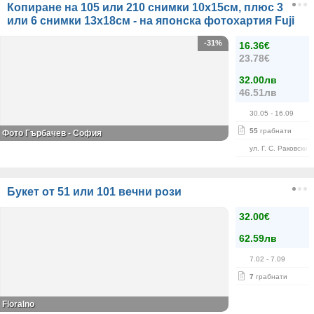
Копиране на 105 или 210 снимки 10х15см, плюс 3
или 6 снимки 13х18см - на японска фотохартия Fuji
-31%
16.36€
23.78€
32.00лв
46.51лв
30.05
- 16.09
55
грабнати
Фото Гърбачев - София
ул. Г. С. Раковски 
Букет от 51 или 101 вечни рози
32.00€
62.59лв
7.02
- 7.09
7
грабнати
Floralno