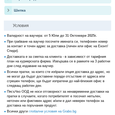
Шипка
Условия
Валидност на ваучера:
от 5 Юли до 31 Октомври 2025г.
При грабване на ваучер посочете имената си, телефонен номер
за контакт и точен адрес за доставка (личен или офис на Еконт/
Спиди).
Доставката е за сметка на клиента - в зависимост от тарифния
план на куриерската фирма. Извършва се в рамките на 3 работни
дни след издаване на ваучер.
Всички пратки, за които сте избрали опция доставка до адрес, но
не могат да бъдат доставени поради отсъствие от адреса или
сгрешен телефон, ще бъдат изпратени до най-близкия офис в
следващ работен ден.
ПясъЧко ООД не носи отговорност за ненавременни доставки на
пратки в случаите, когато потребителят е посочил непълен,
неточен или фиктивен адрес и/или е дал неверен телефон за
доставка на поръчания продукт.
Всички други
глобални условия на Grabo.bg