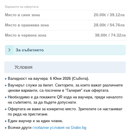
Варианти на офертата:
20.00
/ 39.12
Място в синя зона
€
лв
28.00
/ 54.76
Място в оранжева зона
€
лв
38.00
/ 74.32
Място в червена зона
€
лв
За събитието
Условия
Валидност на ваучера:
6 Юни 2026 (Събота).
Ваучерът служи за билет. Секторите, за които важат различните
ценови варианти, са посочени в "Галерия" към офертата.
Необходимо е да покажете QR кода на ваучера, преди началото
на събитието, за да бъдете допуснати.
Офертата не важи за конкретно място. Зрителите се настаняват
по реда на пристигане.
Един ваучер е за един човек.
Всички други
глобални условия на Grabo.bg