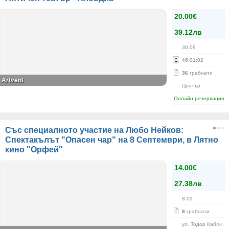
20.00€
39.12лв
30.09
46
:
01
:
01
36
грабнати
Artvent
Център
Онлайн резервация
Със специалното участие на Любо Нейков:
Спектакълът "Опасен чар" на 8 Септември, в Лятно
кино "Орфей"
14.00€
27.38лв
8.09
8
грабнати
ул. Тодор Каблешк