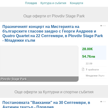
·
·
Пловдив
Култура и събития
Концерти
Още оферти от Plovdiv Stage Park
Празничният концерт на Мистерията на
българските гласове заедно с Георги Андреев и
Quatro Quartet на 22 Септември, в Plovdiv Stage Park
- Младежки хълм
28.00€
54.76лв
22.09
7
грабнати
Младежки Хълм - S
Plovdiv Stage Park
Още оферти за Културни и спортни събития
Постановката "Вакханки" на 30 Септември, в
Античен театър - Пловдив