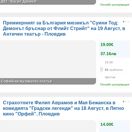
ДКТ "Васил Друмев"
Онлайн резервация
Премиерният за България мюзикъл "Суини Тод:
Демонът бръснар от Флийт Стрийт" на 19 Август, в
Античен театър - Пловдив
19.00€
37.16лв
19.08
84
грабнати
Център
Софийски музикален театър
Онлайн резервация
Страхотните Филип Аврамов и Мая Бежанска в
комедията "Градски легенди" на 18 Август, в Лятно
кино "Орфей", Пловдив
14.00€