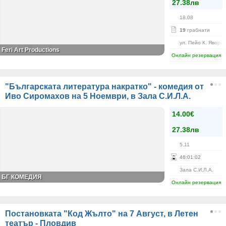
27.38лв
18.08
19
грабнати
ул. Пейо К. Яворов
Feri Art Productions
Онлайн резервация
"Българската литература накратко" - комедия от
Иво Сиромахов на 5 Ноември, в Зала С.И.Л.А.
14.00€
27.38лв
5.11
46
:
01
:
01
Зала С.И.Л.А.
БГ КОМЕДИЯ
Онлайн резервация
Постановката "Код Жълто" на 7 Август, в Летен
театър - Пловдив