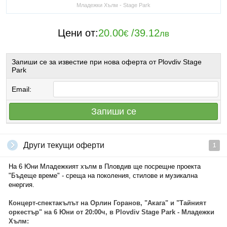
Младежки Хълм - Stage Park
Цени от:
20.00
/
39.12
€
лв
Запиши се за известие при нова оферта от Plovdiv Stage
Park
Email:
Запиши се
Други текущи оферти
1
На 6 Юни Младежкият хълм в Пловдив ще посрещне проекта
"Бъдеще време" - среща на поколения, стилове и музикална
енергия.
Концерт-спектакълът на Орлин Горанов, "Акага" и "Тайният
оркестър" на 6 Юни от 20:00ч, в Plovdiv Stage Park - Младежки
Хълм: