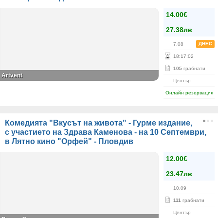
14.00€
27.38лв
ДНЕС
7.08
18
:
17
:
01
105
грабнати
Artvent
Център
Онлайн резервация
Комедията "Вкусът на живота" - Гурме издание,
с участието на Здрава Каменова - на 10 Септември,
в Лятно кино "Орфей" - Пловдив
12.00€
23.47лв
10.09
111
грабнати
Център