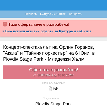
·
·
Пловдив
Култура и събития
Концерти
Тази оферта вече е разграбена!
» Виж всички активни оферти за Култура и събития
Концерт-спектакълът на Орлин Горанов,
"Акага" и "Тайният оркестър" на 6 Юни, в
Plovdiv Stage Park - Младежки Хълм
Офертата е разграбена!
от 18.05.2026г до 06.06.2026г
Грабнати ваучери:
56
Предоставено от:
Plovdiv Stage Park