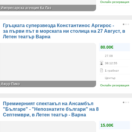
Онлайн резервация
Импресарска агенция Ка Лаз
Гръцката суперзвезда Константинос Аргирос -
за първи път в морската ни столица на 27 Август, в
Летен театър Варна
80.00€
27.08
38
:
12
:
55
1
грабнат
Център
Ажур Пико
Онлайн резервация
Премиерният спектакъл на Ансамбъл
"Българе" - "Непознатите българи" на 8
Септември, в Летен театър - Варна
15.00€