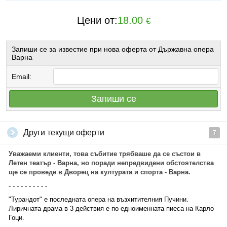
Цени от:
18.00
€
Запиши се за известие при нова оферта от Държавна опера
Варна
Email:
Запиши се
Други текущи оферти
7
Уважаеми клиенти, това събитие трябваше да се състои в
Летен театър - Варна, но поради непредвидени обстоятелства
ще се проведе в Дворец на културата и спорта - Варна.
- - - - - - - - - -
"Турандот" е последната опера на възхитителния Пучини.
Лиричната драма в 3 действия е по едноименната пиеса на Карло
Гоци.