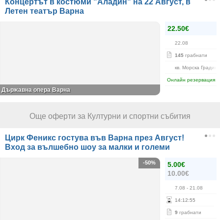
Концертът в костюми "Аладин" на 22 Август, в
Летен театър Варна
22.50€
22.08
145
грабнати
кв. Морска Градин
Онлайн резервация
Държавна опера Варна
Още оферти за Културни и спортни събития
Цирк Феникс гостува във Варна през Август!
Вход за вълшебно шоу за малки и големи
-50%
5.00€
10.00€
7.08
- 21.08
14
:
12
:
55
9
грабнати