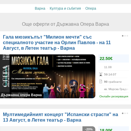
·
·
Варна
Култура и събития
Опера
Още оферти от Държавна Опера Варна
Гала мюзикълът "Милион мечти" със
специалното участие на Орлин Павлов - на 11
Август, в Летен театър - Варна
22.50€
11.08
59
:
14
:
07
90
грабнати
кв. Морска Градин
Държавна опера Варна
Онлайн резервация
Мултимедийният концерт "Испански страсти" на
13 Август, в Летен театър - Варна
-20%
18.00€