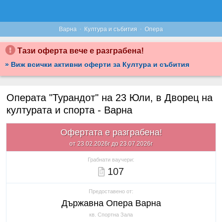
·
·
Варна
Култура и събития
Опера
Тази оферта вече е разграбена!
» Виж всички активни оферти за Култура и събития
Операта "Турандот" на 23 Юли, в Дворец на
културата и спорта - Варна
Офертата е разграбена!
от 23.02.2026г до 23.07.2026г
Грабнати ваучери:
107
Предоставено от:
Държавна Опера Варна
кв. Спортна Зала