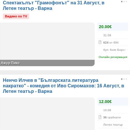
Спектакълът "Грамофонът" на 31 Август, в
Летен театър - Варна
Видяно по TV
20.00€
31.08
624
от 694
бул. Княз Борис I-
Онлайн резервация
Ажур Пико
Ненчо Илчев в "Българската литература
накратко" - комедия от Иво Сиромахов: 16 Август, в
Летен театър - Варна
12.00€
16.08
36
грабнати
Летен театър