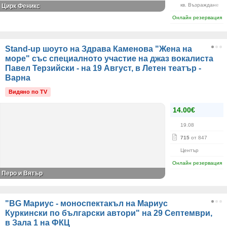
кв. Възраждане
Цирк Феникс
Онлайн резервация
Stand-up шоуто на Здрава Каменова "Жена на
море" със специалното участие на джаз вокалиста
Павел Терзийски - на 19 Август, в Летен театър -
Варна
Видяно по TV
14.00€
19.08
715
от 847
Център
Онлайн резервация
Перо и Вятър
"BG Мариус - моноспектакъл на Мариус
Куркински по български автори" на 29 Септември,
в Зала 1 на ФКЦ