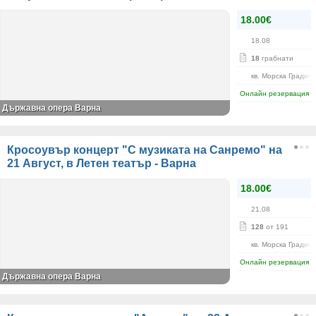
18.00€
18.08
18
грабнати
кв. Морска Градин
Онлайн резервация
Държавна опера Варна
Кросоувър концерт "С музиката на Санремо" на
21 Август, в Летен театър - Варна
18.00€
21.08
128
от 191
кв. Морска Градин
Онлайн резервация
Държавна опера Варна