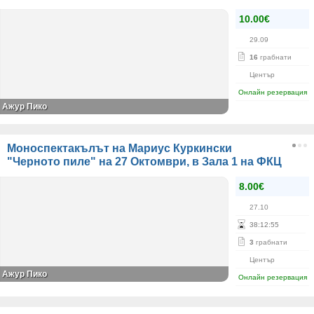
10.00€
29.09
16
грабнати
Център
Онлайн резервация
Ажур Пико
Моноспектакълът на Мариус Куркински
"Черното пиле" на 27 Октомври, в Зала 1 на ФКЦ
8.00€
27.10
38
:
12
:
55
3
грабнати
Център
Ажур Пико
Онлайн резервация