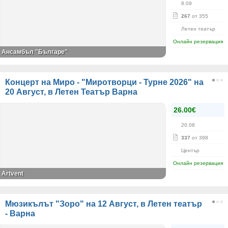
8.09
267
от 355
Летен театър
Онлайн резервация
Ансамбъл "Българе"
Концерт на Миро - "Миротворци - Турне 2026" на
20 Август, в Летен Театър Варна
26.00€
20.08
337
от 398
Център
Онлайн резервация
Artvent
Мюзикълът "Зоро" на 12 Август, в Летен театър
- Варна