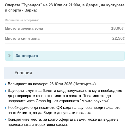
Операта "Турандот" на 23 Юли от 21:00ч, в Дворец на културата
и спорта - Варна:
Варианти на офертата:
18.00
Място в зелена зона
€
22.50
Място в синя зона
€
За операта
Условия
Валидност на ваучера:
23 Юли 2026 (Четвъртък).
Ваучерът служи за билет и след получаването му е необходимо
да резервирате конкретно място в залата. Това можете да
направите чрез Grabo.bg - от страницата "Моите ваучери".
Необходимо е да покажете QR кода на ваучера преди началото
на събитието, за да бъдете допуснати в залата.
Конкретните места, за които офертата важи, може да видите в
приложената интерактивна схема.