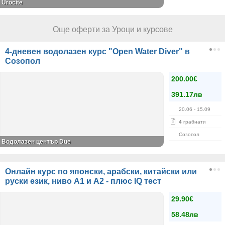
Urocite
Още оферти за Уроци и курсове
4-дневен водолазен курс "Open Water Diver" в
Созопол
200.00€
391.17лв
20.06
- 15.09
4
грабнати
Созопол
Водолазен център Due
Онлайн курс по японски, арабски, китайски или
руски език, ниво А1 и А2 - плюс IQ тест
29.90€
58.48лв