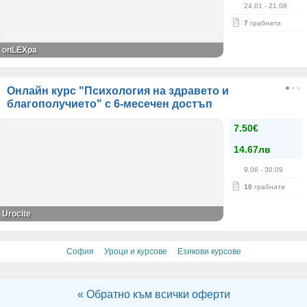
24.01
- 21.08
7
грабнати
onLEXpa
Онлайн курс "Психология на здравето и
благополучието" с 6-месечен достъп
7.50€
14.67лв
9.06
- 30.09
10
грабнати
Urocite
·
·
София
Уроци и курсове
Езикови курсове
« Обратно към всички оферти