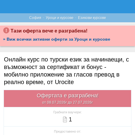
·
·
София
Уроци и курсове
Езикови курсове
Тази оферта вече е разграбена!
» Виж всички активни оферти за Уроци и курсове
Онлайн курс по турски език за начинаещи, с
възможност за сертификат и бонус -
мобилно приложение за гласов превод в
реално време, от Urocite
Офертата е разграбена!
от 08.07.2026г до 27.07.2026г
Грабнати ваучери:
1
Предоставено от: