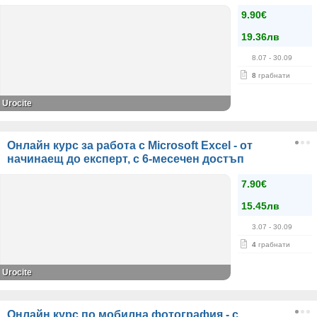
9.90€
19.36лв
8.07
- 30.09
8
грабнати
Urocite
Онлайн курс за работа с Microsoft Excel - от
начинаещ до експерт, с 6-месечен достъп
7.90€
15.45лв
3.07
- 30.09
4
грабнати
Urocite
Онлайн курс по мобилна фотография - с