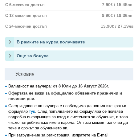
7.90
/ 15.45
С 6-месечен достъп
€
лв
9.90
/ 19.36
С 12-месечен достъп
€
лв
13.90
/ 27.19
С 24-месечен достъп
€
лв
В рамките на курса получавате
Още за бонуса
Условия
Валидност на ваучера:
от 8 Юли до 16 Август 2026г.
Офертата не важи за официално обявените празнични и
почивни дни.
След издаване на ваучера е необходимо да попълните кратък
формуляр
тук
. След попълването на формуляра се появява
подробна информация за вход в системата за обучение, в това
число потребителско име и парола. От този момент започва да
тече и срокът за обучението ви.
При затруднение за регистрация, изпратете на E-mail