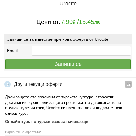
Urocite
Цени от:
7.90
/
15.45
€
лв
Запиши се за известие при нова оферта от Urocite
Email:
Запиши се
Други текущи оферти
32
Дали защото сте повлияни от турската култура, страхотни
дестинации, кухня, или защото просто искате да опознаете по-
отблизо турския език,
Urocite
ви предлага да си подарите този
езиков курс.
Онлайн курс по турски език за начинаещи
:
Варианти на офертата: