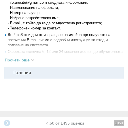
info.urocite@gmail.com следната информация:
- Наименование на офертата;
- Номер на ваучер;
- Избрано потребителско име;
- E-mail, с който да бъде осъществена регистрацията;
- Телефонен номер за контакт.
До 2 работни дни от изпращане на имейла ще получите на
посочения Е-mail писмо с подробни инструкции за вход и
ползване на системата.
Офертата включва 6, 12 или 24-месечен достъп до обучителната
система.
Прочети още
Urocite не поема ангажимент за форми на комуникация в реално
време.
Галерия
Общите условия за ползване на Urocite може да прочетете на
техния уебсайт
.
Всички други
глобални условия на Grabo.bg
4.60
от
1495
оценки
1050