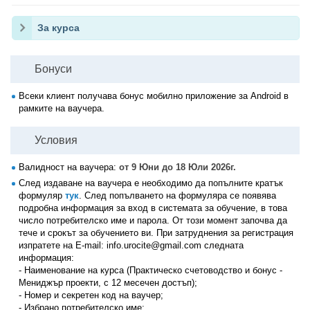
За курса
Бонуси
Всеки клиент получава бонус мобилно приложение за Android в
рамките на ваучера.
Условия
Валидност на ваучера:
от 9 Юни до 18 Юли 2026г.
След издаване на ваучера е необходимо да попълните кратък
формуляр
тук
. След попълването на формуляра се появява
подробна информация за вход в системата за обучение, в това
число потребителско име и парола. От този момент започва да
тече и срокът за обучението ви. При затруднения за регистрация
изпратете на E-mail: info.urocite@gmail.com следната
информация:
- Наименование на курса (Практическо счетоводство и бонус -
Мениджър проекти, с 12 месечен достъп);
- Номер и секретен код на ваучер;
- Избрано потребителско име;