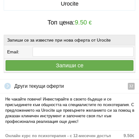
Urocite
Топ цена:
9.50
€
Запиши се за известие при нова оферта от Urocite
Email:
Запиши се
Други текущи оферти
32
Не чакайте повече! Инвестирайте в своето бъдеще и се
присъединете към общността на специалистите по психотерапия. С
предложението на
Urocite
ще превърнете желанието си за помощ в
доказан клиничен инструмент и започнете своя път към
професионална реализация още днес!
9.50
Онлайн курс по психотерапия - с 12-месечен достъп
€