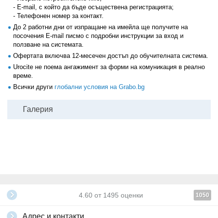
- E-mail, с който да бъде осъществена регистрацията;
- Телефонен номер за контакт.
До 2 работни дни от изпращане на имейла ще получите на
посочения Е-mail писмо с подробни инструкции за вход и
ползване на системата.
Офертата включва 12-месечен достъп до обучителната система.
Urocite не поема ангажимент за форми на комуникация в реално
време.
Всички други
глобални условия на Grabo.bg
Галерия
4.60
от
1495
оценки
1050
Адрес и контакти