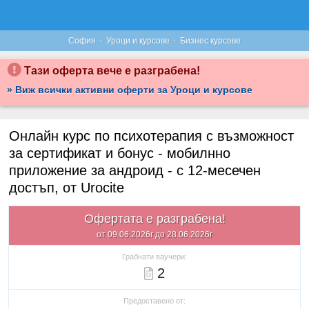
·
·
София
Уроци и курсове
Бизнес курсове
Тази оферта вече е разграбена!
» Виж всички активни оферти за Уроци и курсове
Онлайн курс по психотерапия с възможност
за сертификат и бонус - мобилнно
приложение за андроид - с 12-месечен
достъп, от Urocite
Офертата е разграбена!
от 09.06.2026г до 28.06.2026г
Грабнати ваучери:
2
Предоставено от: