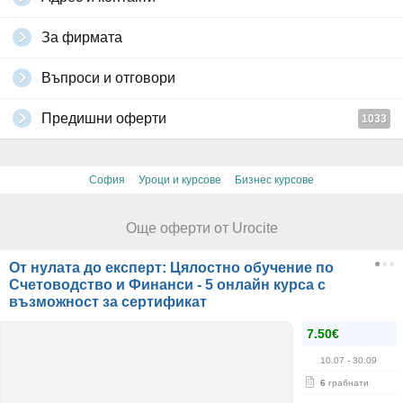
За фирмата
Въпроси и отговори
Предишни оферти
1033
·
·
София
Уроци и курсове
Бизнес курсове
Още оферти от Urocite
От нулата до експерт: Цялостно обучение по
Счетоводство и Финанси - 5 онлайн курса с
възможност за сертификат
7.50€
10.07
- 30.09
6
грабнати