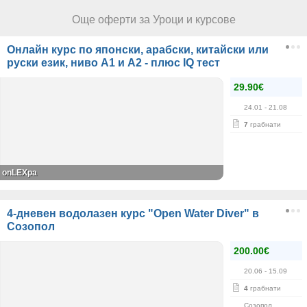
Още оферти за Уроци и курсове
Онлайн курс по японски, арабски, китайски или
руски език, ниво А1 и А2 - плюс IQ тест
29.90€
24.01
- 21.08
7
грабнати
onLEXpa
4-дневен водолазен курс "Open Water Diver" в
Созопол
200.00€
20.06
- 15.09
4
грабнати
Созопол