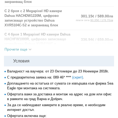
захранващ блок
С 2 броя с 2 Мegapixel HD камери
Dahua HACHDW1220М, цифрово
301.15
/ 589.00
€
лв
записващо устройство Dahua
плати сега
90.35€ / 176.70лв
XVR5104С-S2 и захранващ блок
С 4 броя 1 Мegapixel HD камери Dahua
HACHFW1000R, цифрово записващо
336.94
/ 659.00
€
лв
устройство Dahua XVR4104С и
плати сега
101.08€ / 197.70лв
захранващ блок
Прочети още
С 2 броя с 2 Мegapixel HD камери
Условия
Dahua HACHDW1220М, цифрово
403.41
/ 789.00
€
лв
записващо устройство Dahua
плати сега
121.02€ / 236.70лв
Валидност на ваучера:
от 23 Октомври до 23 Ноември 2018г.
XVR5104С-S2 и захранващ блок
С предварителна заявка на:
089 46* ****
(скрит)
.
Офертата включва още:
Доплащането на остатъка от сумата се извършва към фирма Sea
• Цифрово записващо устройство (според избрания вариант), което
Eagle при монтажа на системата.
поддържа: HD, IP и аналогови камери, с включена 1TB памет за
Офертата важи за доставка и монтаж на адрес на дом или офис
над 1 месец Megapixel HD запис;
в рамките на град Варна и Добрич.
• Окабеляване до 10м на камера;
За да се наблюдават камерите в реално време, е необходим
• Обучение на клиента за работа със системата.
интернет достъп.
Всяка камера има вграден мощен инфрачервен прожектор за
Офертата включва още: