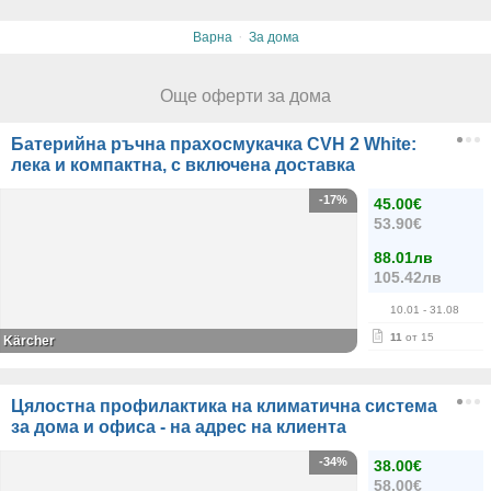
·
Варна
За дома
Още оферти за дома
Батерийна ръчна прахосмукачка CVH 2 White:
лека и компактна, с включена доставка
-17%
45.00€
53.90€
88.01лв
105.42лв
10.01
- 31.08
11
от 15
Kärcher
Цялостна профилактика на климатична система
за дома и офиса - на адрес на клиента
-34%
38.00€
58.00€