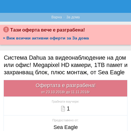
·
Варна
За дома
Тази оферта вече е разграбена!
» Виж всички активни оферти за За дома
Система Dahua за видеонаблюдение на дом
или офис! Megapixel HD камери, 1TB памет и
захранващ блок, плюс монтаж, от Sea Eagle
Офертата е разграбена!
от 23.10.2018г до 11.11.2018г
Грабнати ваучери:
1
Предоставено от:
Sea Eagle