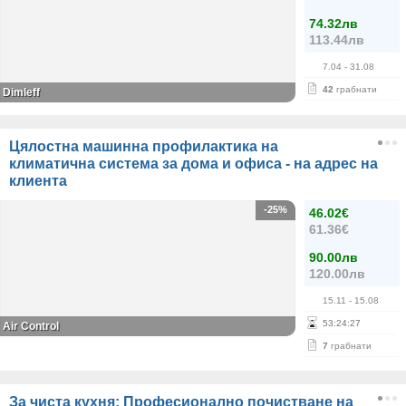
74.32лв
113.44лв
7.04
- 31.08
42
грабнати
Dimleff
Цялостна машинна профилактика на
климатична система за дома и офиса - на адрес на
клиента
-25%
46.02€
61.36€
90.00лв
120.00лв
15.11
- 15.08
53
:
24
:
27
Air Control
7
грабнати
За чиста кухня: Професионално почистване на