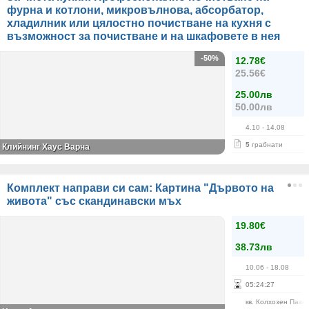
фурна и котлони, микровълнова, абсорбатор,
хладилник или цялостно почистване на кухня с
възможност за почистване и на шкафовете в нея
-50%
12.78€
25.56€
25.00лв
50.00лв
4.10
- 14.08
5
грабнати
Клийнинг Хаус Варна
Комплект направи си сам: Картина "Дървото на
живота" със скандинавски мъх
19.80€
38.73лв
10.06
- 18.08
05
:
24
:
27
кв. Колхозен Паза