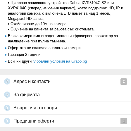
наблюдение при пълна тъмнина.
• Цифрово записващо устройство Dahua XVR5104С-S2 или
XVR4104С (според избрания вариант), което поддържа: HD, IP и
аналогови камери, с включена 1TB памет за над 1 месец
Megapixel HD запис;
• Окабеляване до 10м на камера;
• Обучение на клиента за работа със системата.
Всяка камера има вграден мощен инфрачервен прожектор за
наблюдение при пълна тъмнина.
Офертата не включва аналогови камери.
Гаранция 2 години.
Всички други
глобални условия на Grabo.bg
Адрес и контакти
2
За фирмата
Въпроси и отговори
Предишни оферти
1