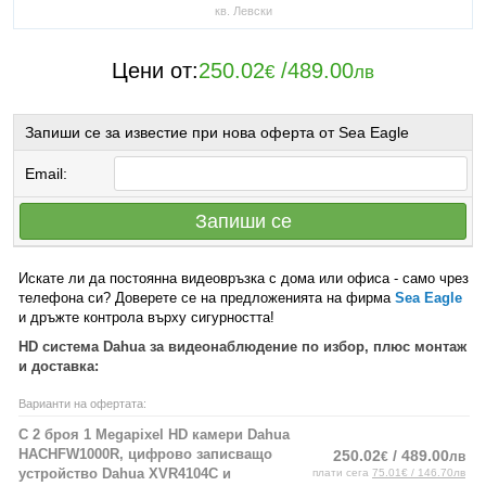
кв. Левски
Цени от:
250.02
/
489.00
€
лв
Запиши се за известие при нова оферта от Sea Eagle
Email:
Запиши се
Искате ли да постоянна видеовръзка с дома или офиса - само чрез
телефона си? Доверете се на предложенията на фирма
Sea Eagle
и дръжте контрола върху сигурността!
HD система Dahua за видеонаблюдение по избор, плюс монтаж
и доставка:
Варианти на офертата:
С 2 броя 1 Мegapixel HD камери Dahua
HACHFW1000R, цифрово записващо
250.02
/ 489.00
€
лв
устройство Dahua XVR4104С и
плати сега
75.01€ / 146.70лв