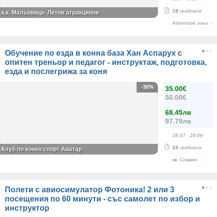
19
грабнати
к.к. Мальовица- Летни атракциони
Adventure зона М
Обучение по езда в конна база Хан Аспарух с
опитен треньор и педагог - инструктаж, подготовка,
езда и послегрижа за коня
-30%
35.00€
50.00€
68.45лв
97.79лв
28.07
- 28.09
13
грабнати
Клуб по конен спорт Аватар
кв. Славия
Полети с авиосимулатор Фотоника! 2 или 3
посещения по 60 минути - със самолет по избор и
инструктор