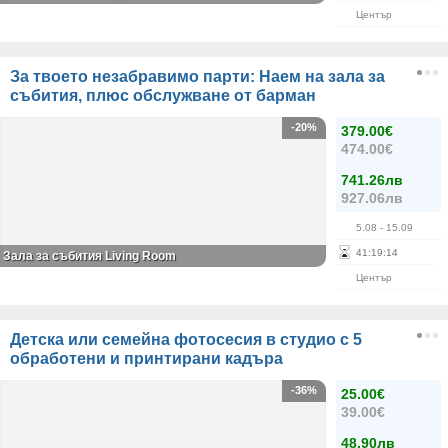
Център
За твоето незабравимо парти: Наем на зала за
събития, плюс обслужване от барман
-20%
379.00€
474.00€
741.26лв
927.06лв
5.08
- 15.09
41
:
19
:
14
Зала за събития Living Room
Център
Детска или семейна фотосесия в студио с 5
обработени и принтирани кадъра
-36%
25.00€
39.00€
48.90лв