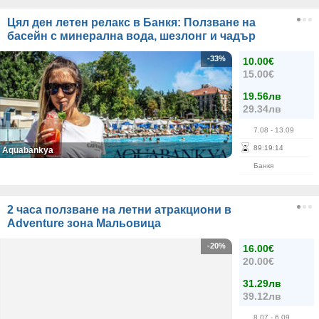
Цял ден летен релакс в Банкя: Ползване на
басейн с минерална вода, шезлонг и чадър
-33%
10.00€
15.00€
19.56лв
29.34лв
7.08
- 13.09
89
:
19
:
14
Aquabankya
Банкя
2 часа ползване на летни атракциони в
Adventure зона Мальовица
-20%
16.00€
20.00€
31.29лв
39.12лв
8.07
- 6.09