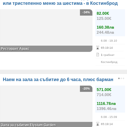
или тристепенно меню за шестима - в Костинброд
-34%
82.00€
125.00€
160.38лв
244.48лв
6.08
- 19.10
65
:
19
:
14
Ресторант Аракс
1
грабнат
Костинброд
Наем на зала за събитие до 6 часа, плюс барман
-20%
571.00€
714.00€
1116.78лв
1396.46лв
6.08
- 15.09
65
:
19
:
14
Зала за събития Elysium Garden