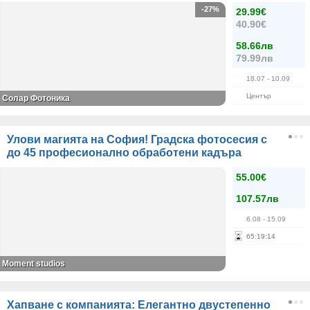
-27%
29.99€
40.90€
58.66лв
79.99лв
18.07
- 10.09
Център
Солар Фотоника
Улови магията на София! Градска фотосесия с
до 45 професионално обработени кадъра
55.00€
107.57лв
6.08
- 15.09
65
:
19
:
14
Moment studios
Хапване с компанията: Елегантно двустепенно