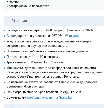
• гориво;
• застраховка на пасажерите.
Условия
Валидност на ваучера:
от 22 Юли до 15 Септември 2021г.
С предварителна уговорка на:
087 95* ****
(скрит)
.
Услугата се извършва само при предоставяне на номер и
секретен код на ваучер при посещението.
Плаването се съобразява с метеорологичните условия.
Яхтата е капацитет от 10 пасажера.
Тръгването е от Марина Порт Созопол.
Маршрутът, датата и часът са според желанията на клиента.
Разходката се осъществява около Стария град на Созопол, около
остров Свети Иван или на юг в залива Ропотамо.
За наемане на яхтата за повече от 1 час е нужно да грабнете
съответния брой ваучери.
Няма ограничение за броя ваучери на един клиент.
Всички други
глобални условия на Grabo.bg