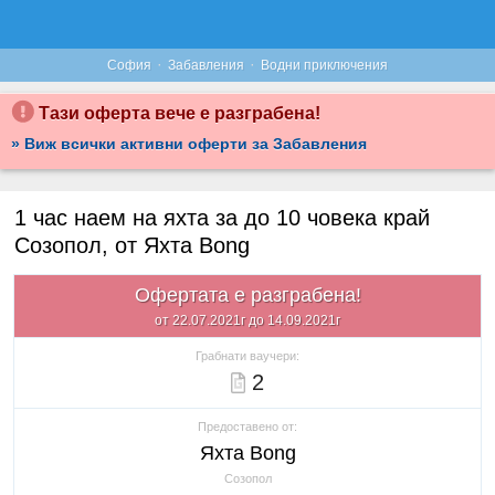
·
·
София
Забавления
Водни приключения
Тази оферта вече е разграбена!
» Виж всички активни оферти за Забавления
1 час наем на яхта за до 10 човека край
Созопол, от Яхта Bong
Офертата е разграбена!
от 22.07.2021г до 14.09.2021г
Грабнати ваучери:
2
Предоставено от:
Яхта Bong
Созопол