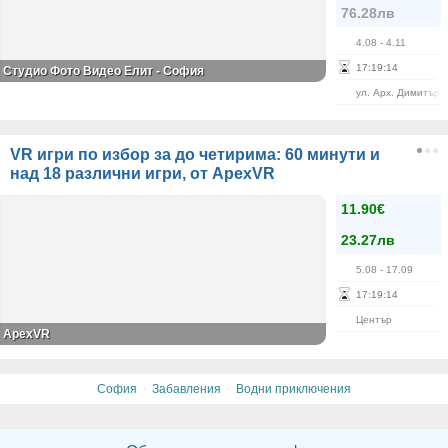
76.28лв
4.08
- 4.11
17
:
19
:
14
Студио Фото Видео Елит - София
ул. Арх. Димитър 
VR игри по избор за до четирима: 60 минути и
над 18 различни игри, от ApexVR
11.90€
23.27лв
5.08
- 17.09
17
:
19
:
14
Център
ApexVR
·
·
София
Забавления
Водни приключения