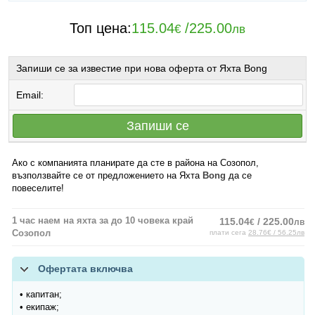
Топ цена:
115.04
/
225.00
€
лв
Запиши се за известие при нова оферта от Яхта Bong
Email:
Запиши се
Ако с компанията планирате да сте в района на Созопол,
възползвайте се от предложението на Яхта
Bong
да се
повеселите!
1 час наем на яхта за до 10 човека край
115.04
/ 225.00
€
лв
Созопол
плати сега
28.76€ / 56.25лв
Офертата включва
• капитан;
• екипаж;