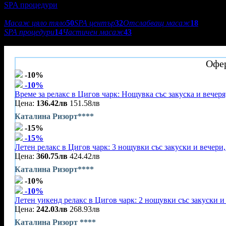
SPA процедури
Подкатегории:
Масаж цяло тяло
50
SPA център
32
Отслабващ масаж
18
SPA процедури
14
Частичен масаж
43
Каталина Resort****
Офер
-10%
-10%
Време за релакс в Цигов чарк: Нощувка със закуска и вечеря
Цена:
136.42лв
151.58лв
Каталина Ризорт****
-15%
-15%
Летен релакс в Цигов чарк: 3 нощувки със закуски и вечери,
Цена:
360.75лв
424.42лв
Каталина Ризорт****
-10%
-10%
Летен уикенд релакс в Цигов чарк: 2 нощувки със закуски и
Цена:
242.03лв
268.93лв
Каталина Ризорт ****