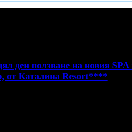
е пропускаш новите оферти!
цял ден ползване на новия SPA 
р, от Каталина Resort****