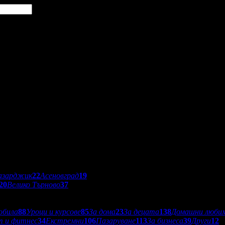
азарджик
22
Асеновград
19
20
Велико Търново
37
обила
88
Уроци и курсове
85
За дома
23
За децата
138
Домашни люби
т и фитнес
34
Екстремни
106
Пазаруване
113
За бизнеса
39
Други
12