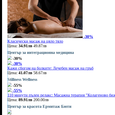
-30%
Класически масаж на цяло тяло
Цена:
34.91лв
49.87лв
Център за интеграционна медицина
-30%
-30%
Кажи сбогом на болките: Лечебен масаж на гръб
Цена:
41.07лв
58.67лв
Stillness Wellness
-55%
-55%
110 минути пълен релакс: Масажна терапия "Колагеново бижу
Цена:
89.91лв
200.00лв
Център за красота Ермитаж Бюти