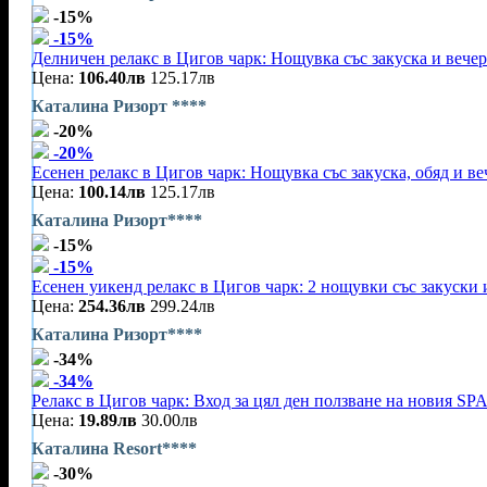
-15%
-15%
Делничен релакс в Цигов чарк: Нощувка със закуска и вечер
Цена:
106.40лв
125.17лв
Каталина Ризорт ****
-20%
-20%
Есенен релакс в Цигов чарк: Нощувка със закуска, обяд и ве
Цена:
100.14лв
125.17лв
Каталина Ризорт****
-15%
-15%
Есенен уикенд релакс в Цигов чарк: 2 нощувки със закуски 
Цена:
254.36лв
299.24лв
Каталина Ризорт****
-34%
-34%
Релакс в Цигов чарк: Вход за цял ден ползване на новия SPA
Цена:
19.89лв
30.00лв
Каталина Resort****
-30%