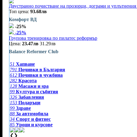
Двустранно почистване на прозорци, дограми и уплътнения 
Топ цена:
93.68лв
Комфорт ВД
-25%
-25%
Групова тренировка по пилатес реформър
Цена:
23.47лв
31.29лв
Balance Reformer Club
51
Хапване
791
Почивки в България
612
Почивки в чужбина
282
Красота
128
Масажи и spa
99
Култура и събития
326
Забавления
153
Подаръци
99
Здраве
88
За автомобила
34
Спорт и фитнес
85
Уроци и курсове
❮
❯