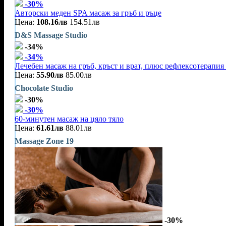
-30%
Авторски меден SPA масаж за гръб и ръце
Цена:
108.16лв
154.51лв
D&S Massage Studio
-34%
-34%
Лечебен масаж на гръб, кръст и врат, плюс рефлексотерапия
Цена:
55.90лв
85.00лв
Chocolate Studio
-30%
-30%
60-минутен масаж на цяло тяло
Цена:
61.61лв
88.01лв
Massage Zone 19
-30%