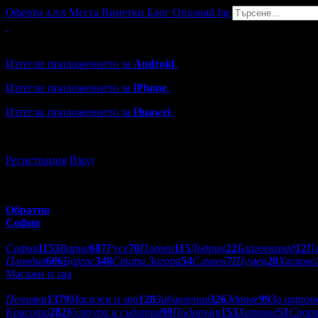
Оферти
Места
Винетки
Блог
Опознай.bg
4268
Grabo мобилна версия
Изтегли приложението за
Android
.
Изтегли приложението за
iPhone
.
Изтегли приложението за
Huawei
.
...или отвори
grabo.bg
Регистрация
Вход
Обратно
София
Избери друг град:
София
1153
Варна
687
Русе
70
Плевен
115
Добрич
22
Благоевград
12
П
Пловдив
606
Бургас
348
Стара Загора
54
Сливен
7
Шумен
20
Хасково
Масажи и spa
Категории оферти:
Почивки
1379
Масажи и spa
128
Забавления
326
Здраве
99
За автом
Красота
282
Култура и събития
99
Подаръци
153
Хапване
51
Спор