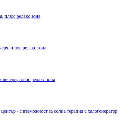
я, плюс релакс зона
черя, плюс релакс зона
и вечери, плюс релакс зона
 център - с възможност за солна терапия с халогенератор