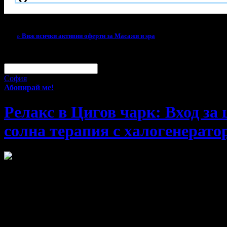
Тази оферта вече е разграбена!
» Виж всички активни оферти за Масажи и spa
За малко изпусна тази оферта!
Абонирай се по e-mail, за да н
Твоят e-mail:
Оферти за град:
София
Абонирай ме!
Релакс в Цигов чарк: Вход за 
солна терапия с халогенерато