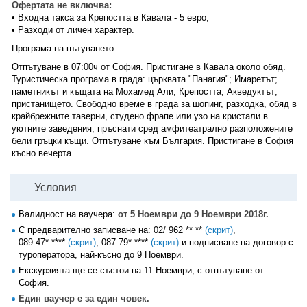
Офертата не включва:
• Входна такса за Крепостта в Кавала - 5 евро;
• Разходи от личен характер.
Програма на пътуването:
Отпътуване в 07:00ч от София. Пристигане в Кавала около обяд.
Туристическа програма в града: църквата "Панагия"; Имаретът;
паметникът и къщата на Мохамед Али; Крепостта; Акведуктът;
пристанището. Свободно време в града за шопинг, разходка, обяд в
крайбрежните таверни, студено фрапе или узо на кристали в
уютните заведения, пръснати сред амфитеатрално разположените
бели гръцки къщи. Отпътуване към България. Пристигане в София
късно вечерта.
Условия
Валидност на ваучера:
от 5 Ноември до 9 Ноември 2018г.
С предварително записване на:
02/ 962 ** **
(скрит)
,
089 47* ****
(скрит)
,
087 79* ****
(скрит)
и подписване на договор с
туроператора, най-късно до 9 Ноември.
Екскурзията ще се състои на 11 Ноември, с отпътуване от
София.
Един ваучер е за един човек.