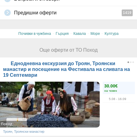
Предишни оферти
1419
·
·
·
·
Почивки в чужбина
Гърция
Кавала
Море
Култура
Още оферти от ТО Поход
Еднодневна екскурзия до Троян, Троянски
манастир и посещение на Фестивала на сливата на
19 Септември
30.00€
на човек
5.08
- 16.09
Поход
Троян, Троянски манастир