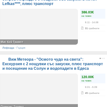
Lefkas****, плюс транспорт
386.03€
на човек
8.11
- 14.08
31
грабнати
Мис Кей Травел
Лефкада
·
Гърция
Виж Метеора - "Осмото чудо на света":
Екскурзия с 2 нощувки със закуски, плюс транспорт
и посещение на Солун и водопадите в Едеса
120.00€
на човек
9.01
- 6.09
45
грабнати
Принцес Травел