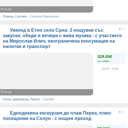
Поход
Охрид, Скопие
·
Северна Македония
Уикенд в Етно село Срна: 2 нощувки със
закуски, обеди и вечери с жива музика - с участието
на Мирослав Илич, неограничена консумация на
напитки и транспорт
329.00€
на човек
28.07
- 2.09
Поход
Срна, Цариброд, Пирот
·
Сърбия
Еднодневна екскурзия до плаж Переа, плюс
посещение на Солун - с нощен преход