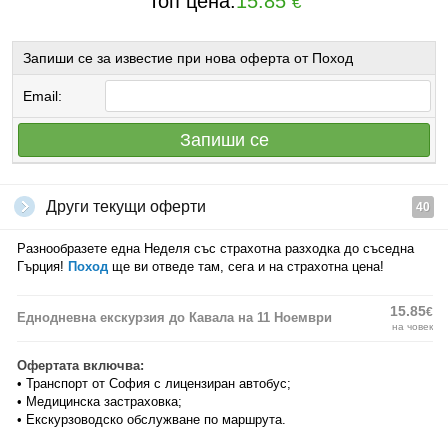
Топ цена:
15.85
€
Запиши се за известие при нова оферта от Поход
Email:
Запиши се
Други текущи оферти
40
Разнообразете една Неделя със страхотна разходка до съседна
Гърция!
Поход
ще ви отведе там, сега и на страхотна цена!
15.85
€
Еднодневна екскурзия до Кавала на 11 Ноември
на човек
Офертата включва:
• Транспорт от София с лицензиран автобус;
• Медицинска застраховка;
• Екскурзоводско обслужване по маршрута.