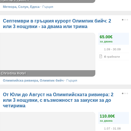
Метеора, Солун, Едеса
·
Гърция
Септември в гръцкия курорт Олимпик бийч: 2
или 3 нощувки - за двама или трима
65.00€
за двама
1.09
- 30.09
4
грабнати
Christina Hotel
Олимпийска ривиера, Олимпик бийч
·
Гърция
От Юли до Август на Олимпийската ривиера: 2
или 3 нощувки, с възможност за закуски за до
четирима
110.00€
за двама
1.07
- 31.08