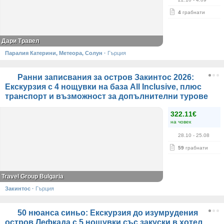
4
грабнати
Дари Травел
Паралия Катерини, Метеора, Солун
·
Гърция
Ранни записвания за остров Закинтос 2026:
Екскурзия с 4 нощувки на база All Inclusive, плюс
транспорт и възможност за допълнителни турове
322.11€
на човек
28.10
- 25.08
59
грабнати
Travel Group Bulgaria
Закинтос
·
Гърция
50 нюанса синьо: Екскурзия до изумрудения
остров Лефкада с 5 нощувки със закуски в хотел