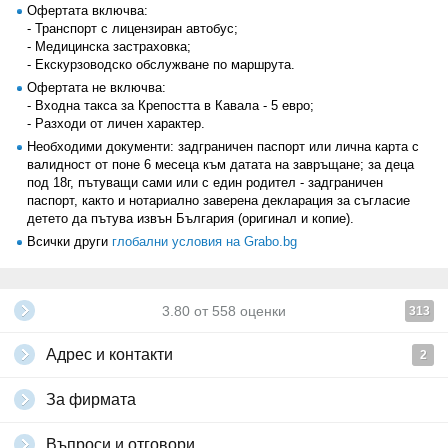
Офертата включва:
- Транспорт с лицензиран автобус;
- Медицинска застраховка;
- Екскурзоводско обслужване по маршрута.
Офертата не включва:
- Входна такса за Крепостта в Кавала - 5 евро;
- Разходи от личен характер.
Необходими документи: задграничен паспорт или лична карта с
валидност от поне 6 месеца към датата на завръщане; за деца
под 18г, пътуващи сами или с един родител - задграничен
паспорт, както и нотариално заверена декларация за съгласие
детето да пътува извън България (оригинал и копие).
Всички други
глобални условия на Grabo.bg
3.80
от
558
оценки
313
Адрес и контакти
2
За фирмата
Въпроси и отговори