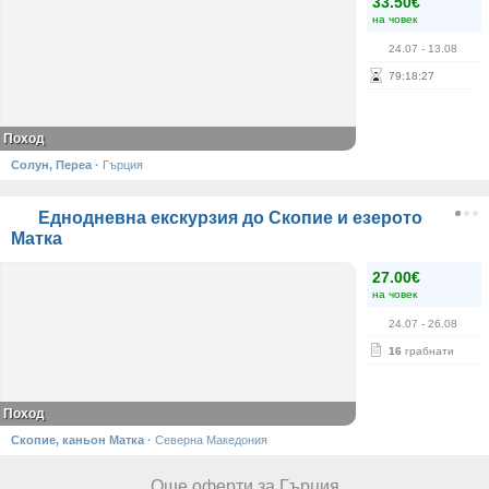
33.50€
на човек
24.07
- 13.08
79
:
18
:
27
Поход
Солун, Переа
·
Гърция
Еднодневна екскурзия до Скопие и езерото
Матка
27.00€
на човек
24.07
- 26.08
16
грабнати
Поход
Скопие, каньон Матка
·
Северна Македония
Още оферти за Гърция