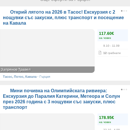
Открий лятото на 2026 в Тасос! Екскурзия с 2
нощувки със закуски, плюс транспорт и посещение
на Кавала
117.60€
на човек
9.10
- 11.09
12
грабнати
Запрянов Травел
Тасос, Потос, Кавала
·
Гърция
Мини почивка на Олимпийската ривиера:
Екскурзия до Паралия Катерини, Метеора и Солун
през 2026 година с 3 нощувки със закуски, плюс
транспорт
178.95€
на човек
22.10
- 4.09