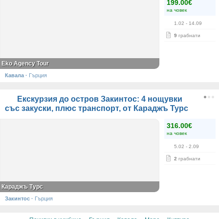
199.00€
на човек
1.02
- 14.09
9
грабнати
Eko Agency Tour
Кавала
·
Гърция
Екскурзия до остров Закинтос: 4 нощувки
със закуски, плюс транспорт, от Караджъ Турс
316.00€
на човек
5.02
- 2.09
2
грабнати
Караджъ Турс
Закинтос
·
Гърция