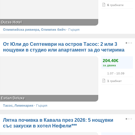
6
грабнати
Ouzas Hotel
Олимпийска ривиера, Олимпик бийч
·
Гърция
От Юли до Септември на остров Тасос: 2 или 3
нощувки в студио или апартамент за до четирима
204.40€
за двама
1.07
- 10.09
1
грабнат
Estian Deluxe
Тасос, Лименария
·
Гърция
Лятна почивка в Кавала през 2026: 5 нощувки
със закуски в хотел Нефели***