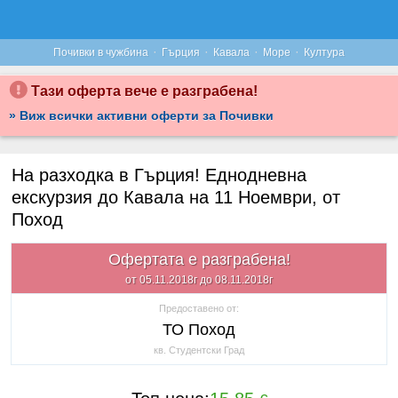
·
·
·
·
Почивки в чужбина
Гърция
Кавала
Море
Култура
Тази оферта вече е разграбена!
» Виж всички активни оферти за Почивки
На разходка в Гърция! Еднодневна
екскурзия до Кавала на 11 Ноември, от
Поход
Офертата е разграбена!
от 05.11.2018г до 08.11.2018г
Предоставено от:
ТО Поход
кв. Студентски Град