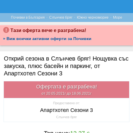
·
·
·
Почивки в България
Слънчев бряг
Южно черноморие
Море
Тази оферта вече е разграбена!
» Виж всички активни оферти за Почивки
Открий сезона в Слънчев бряг! Нощувка със
закуска, плюс басейн и паркинг, от
Апартхотел Сезони 3
Офертата е разграбена!
от 20.05.2021г до 18.06.2021г
Предоставено от:
Апартхотел Сезони 3
Слънчев бряг