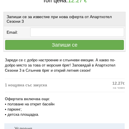
Топ цена:
12.27
€
Запиши се за известие при нова оферта от Апартхотел
Сезони 3
Email:
Запиши се
Зареди се с добро настроение и слънчеви емоции. А какво по-
добро място за това от морския бряг! Заповядай в Апартхотел
Сезони 3
в Слънчев бряг и открий летния сезон!
12.27
€
1 нощувка със закуска
на човек
Офертата включва още
:
• ползване на открит басейн
• паркинг;
• детска площадка.
Условия