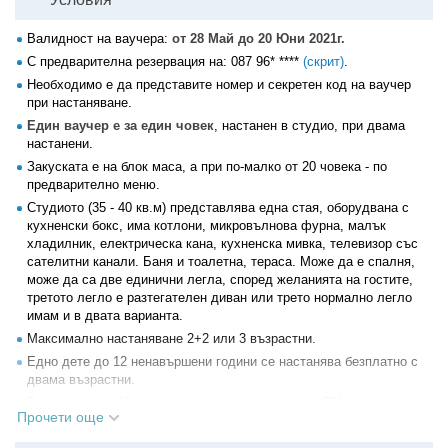
Валидност на ваучера:
от 28 Май до 20 Юни 2021г.
С предварителна резервация на:
087 96* ****
(скрит)
.
Необходимо е да представите номер и секретен код на ваучер
при настаняване.
Един ваучер е за един човек
, настанен в студио, при двама
настанени.
Закуската е на блок маса, а при по-малко от 20 човека - по
предварително меню.
Студиото (35 - 40 кв.м) представлява една стая, оборудвана с
кухненски бокс, има котлони, микровълнова фурна, малък
хладилник, електрическа кана, кухненска мивка, телевизор със
сателитни канали. Баня и тоалетна, тераса. Може да е спалня,
може да са две единични легла, според желанията на гостите,
третото легло е разтегателен диван или трето нормално легло
имам и в двата варианта.
Максимално настаняване 2+2 или 3 възрастни.
Едно дете до 12 ненавършени години се настанява безплатно с
двама възрастни.
Второ дете до 12 ненавършени години заплаща 50% от
Прочети още
стойността на ваучера.
Деца над 12години или трети възрастен заплаща 80% от