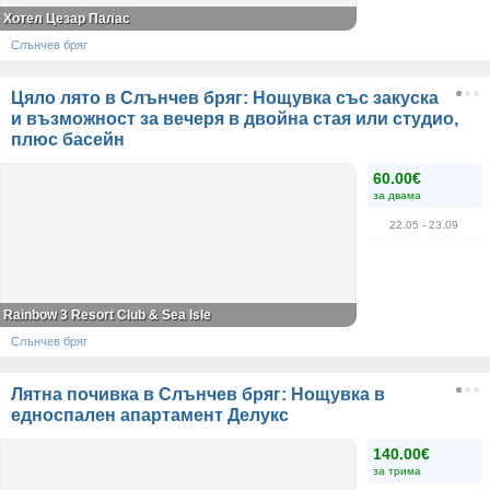
Хотел Цезар Палас
Слънчев бряг
Цяло лято в Слънчев бряг: Нощувка със закуска
и възможност за вечеря в двойна стая или студио,
плюс басейн
60.00€
за двама
22.05
- 23.09
Rainbow 3 Resort Club & Sea Isle
Слънчев бряг
Лятна почивка в Слънчев бряг: Нощувка в
едноспален апартамент Делукс
140.00€
за трима