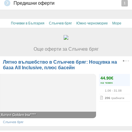
Предишни оферти
1
·
·
·
Почивки в България
Слънчев бряг
Южно черноморие
Море
Още оферти за Слънчев бряг
Лятно вълшебство в Слънчев бряг: Нощувка на
база All Inclusive, плюс басейн
44.90€
на човек
1.06
- 31.08
206
грабнати
Хотел Golden Ina****
Слънчев бряг