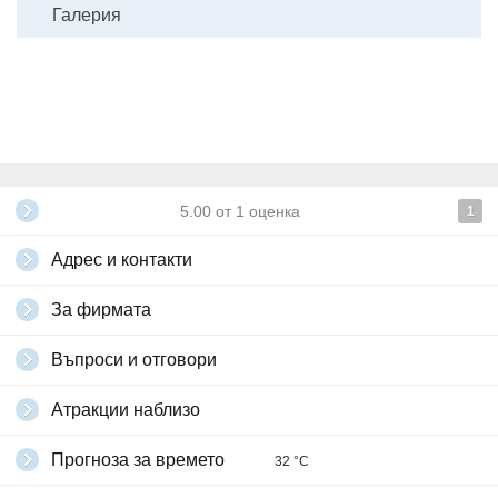
Галерия
стойността на ваучера.
Домашни любимци не се допускат.
Всички други
глобални условия на Grabo.bg
5.00
от
1
оценка
1
Адрес и контакти
За фирмата
Въпроси и отговори
Атракции наблизо
Прогноза за времето
32 °C