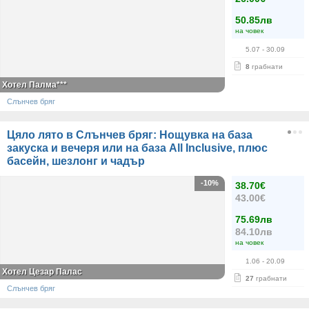
50.85лв
на човек
5.07
- 30.09
8
грабнати
Хотел Палма***
Слънчев бряг
Цяло лято в Слънчев бряг: Нощувка на база
закуска и вечеря или на база All Inclusive, плюс
басейн, шезлонг и чадър
-10%
38.70€
43.00€
75.69лв
84.10лв
на човек
1.06
- 20.09
Хотел Цезар Палас
27
грабнати
Слънчев бряг