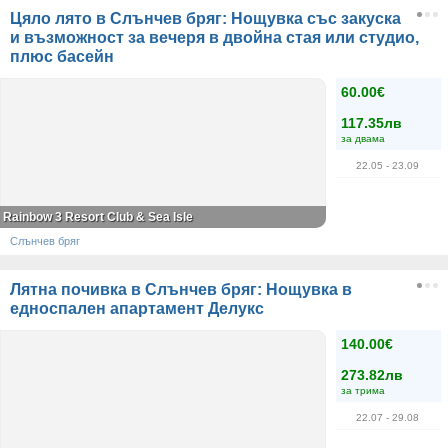
Цяло лято в Слънчев бряг: Нощувка със закуска
и възможност за вечеря в двойна стая или студио,
плюс басейн
60.00€
117.35лв
за двама
22.05
- 23.09
Rainbow 3 Resort Club & Sea Isle
Слънчев бряг
Лятна почивка в Слънчев бряг: Нощувка в
едноспален апартамент Делукс
140.00€
273.82лв
за трима
22.07
- 29.08