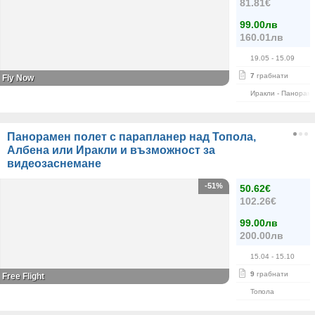
81.81€
99.00лв
160.01лв
19.05
- 15.09
7
грабнати
Fly Now
Иракли - Панорам
Панорамен полет с парапланер над Топола,
Албена или Иракли и възможност за
видеозаснемане
-51%
50.62€
102.26€
99.00лв
200.00лв
15.04
- 15.10
9
грабнати
Free Flight
Топола