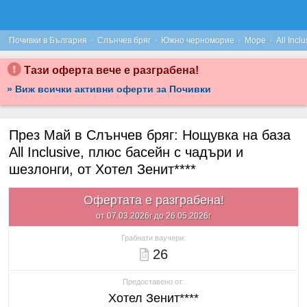
·
·
·
·
Почивки в България
Слънчев бряг
Южно черноморие
Море
All Inclu
Тази оферта вече е разграбена!
» Виж всички активни оферти за Почивки
През Май в Слънчев бряг: Нощувка на база
All Inclusivе, плюс басейн с чадъри и
шезлонги, от Хотел Зенит****
Офертата е разграбена!
от 07.03.2026г до 26.05.2026г
Грабнати ваучери:
26
Предоставено от:
Хотел Зенит****