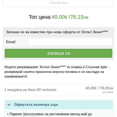
Слънчев бряг
Топ цена:
40.00
/
78.23
€
лв
Запиши се за известие при нова оферта от Хотел Зенит****
Email:
Запиши се
Изцяло реновираният
Хотел Зенит****
те очаква в Слънчев бряг -
резервирай своята празнична морска почивка и се наслади на
изживяването!
40.00
/ 78.23
€
лв
1 нощувка на база All inclusive
на човек
Офертата включва още
• Паркинг (eксклузивно за настаняване месец май до