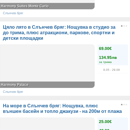
Harmony Suites Monte Carlo
Слънчев бряг
Цяло лято в Слънчев бряг: Нощувка в студио за
до трима, плюс атракциони, паркове, спортни и
детски площадки
69.00€
134.95лв
за трима
8.05
- 29.09
Harmony Palace
Слънчев бряг
На море в Слънчев бряг: Нощувка, плюс
външен басейн и топло джакузи - на 200м от плажа
25.00€