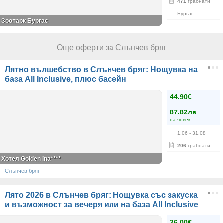
471
грабнати
Бургас
Зоопарк Бургас
Още оферти за Слънчев бряг
Лятно вълшебство в Слънчев бряг: Нощувка на
база All Inclusive, плюс басейн
44.90€
87.82лв
на човек
1.06
- 31.08
206
грабнати
Хотел Golden Ina****
Слънчев бряг
Лято 2026 в Слънчев бряг: Нощувка със закуска
и възможност за вечеря или на база All Inclusive
26.00€