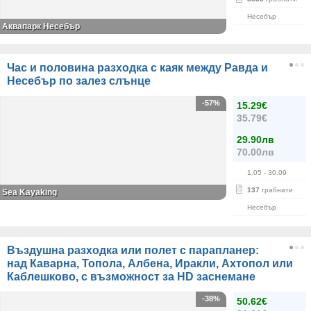
Несебър
Аквапарк Несебър
Час и половина разходка с каяк между Равда и
Несебър по залез слънце
-57%
15.29€
35.79€
29.90лв
70.00лв
1.05
- 30.09
137
грабнати
Sea Kayaking
Несебър
Въздушна разходка или полет с парапланер:
над Каварна, Топола, Албена, Иракли, Ахтопол или
Каблешково, с възможност за HD заснемане
-38%
50.62€