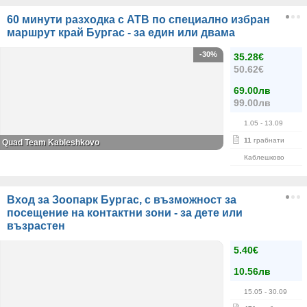
60 минути разходка с АТВ по специално избран
маршрут край Бургас - за един или двама
-30%
35.28€
50.62€
69.00лв
99.00лв
1.05
- 13.09
11
грабнати
Quad Team Kableshkovo
Каблешково
Вход за Зоопарк Бургас, с възможност за
посещение на контактни зони - за дете или
възрастен
5.40€
10.56лв
15.05
- 30.09