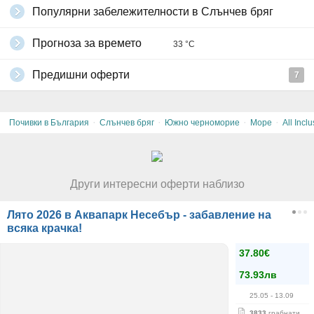
Популярни забележителности в Слънчев бряг
Прогноза за времето
33 °C
Предишни оферти
7
·
·
·
·
Почивки в България
Слънчев бряг
Южно черноморие
Море
All Inclu
Други интересни оферти наблизо
Лято 2026 в Аквапарк Несебър - забавление на
всяка крачка!
37.80€
73.93лв
25.05
- 13.09
3833
грабнати