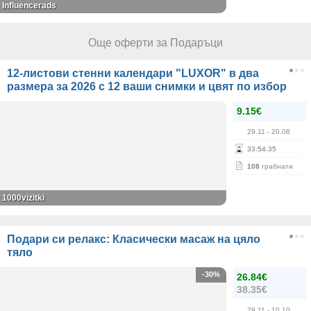
Influencerads
Още оферти за Подаръци
12-листови стенни календари "LUXOR" в два
размера за 2026 с 12 ваши снимки и цвят по избор
9.15€
29.11
- 20.08
33
:
54
:
35
108
грабнати
1000vizitki
Подари си релакс: Класически масаж на цяло
тяло
-30%
26.84€
38.35€
29.11
- 10.10