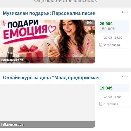
Още оферти от Influencerads
Музикален подарък: Персонална песен
-80%
29.90€
150.00€
20.05
- 13.09
2
грабнати
Influencerads
Онлайн курс за деца "Млад предприемач"
19.94€
14.05
- 7.09
1
грабнат
Influencerads