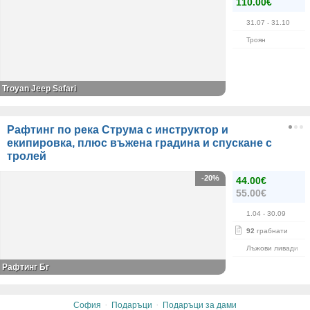
110.00€
31.07
- 31.10
Троян
Troyan Jeep Safari
Рафтинг по река Струма с инструктор и
екипировка, плюс въжена градина и спускане с
тролей
-20%
44.00€
55.00€
1.04
- 30.09
92
грабнати
Лъжови ливади
Рафтинг Бг
·
·
София
Подаръци
Подаръци за дами