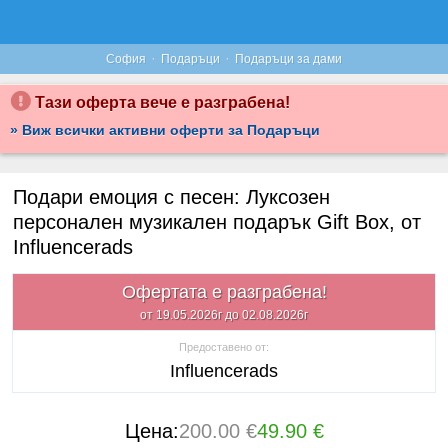
·
·
София
Подаръци
Подаръци за дами
Тази оферта вече е разграбена!
» Виж всички активни оферти за Подаръци
Подари емоция с песен: Луксозен
персонален музикален подарък Gift Box, от
Influencerads
Офертата е разграбена!
от 19.05.2026г до 02.08.2026г
Предоставено от:
Influencerads
Цена:
200.00 €
49.90 €