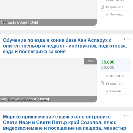
42
грабнати
кв. Лозенец
Namaste Beauty Gold
Обучение по езда в конна база Хан Аспарух с
опитен треньор и педагог - инструктаж, подготовка,
езда и послегрижа за коня
-30%
35.00€
50.00€
28.07
- 28.09
14
грабнати
кв. Славия
Клуб по конен спорт Аватар
Морско приключение с каяк около островите
Свети Иван и Свети Петър край Созопол, плюс
видеозаснемане и посещение на пещера, манастир