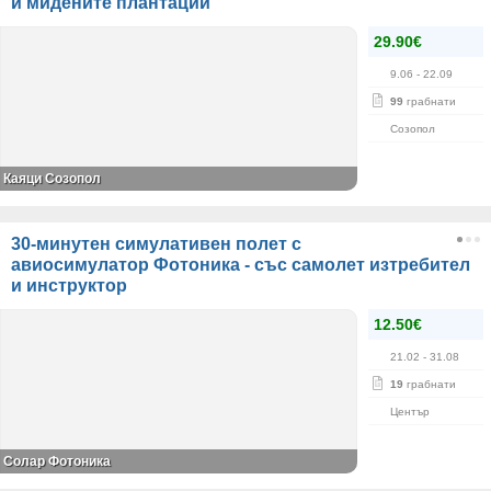
и мидените плантации
29.90€
9.06
- 22.09
99
грабнати
Созопол
Каяци Созопол
30-минутен симулативен полет с
авиосимулатор Фотоника - със самолет изтребител
и инструктор
12.50€
21.02
- 31.08
19
грабнати
Център
Солар Фотоника