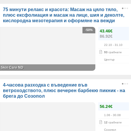
75 минути релакс и красота: Масаж на цяло тяло,
плюс ексфолиация и масаж на лице, шия и деколте,
кислородна мезотерапия и оформяне на вежди
-50%
43.46€
86.92€
22.10
- 31.10
93
грабнати
Център
Skin Care ND
4-часова разходка с въведение във
ветроходството, плюс вечерен барбекю пикник - на
брега до Созопол
56.24€
1.06
- 30.08
12
грабнати
Созопол