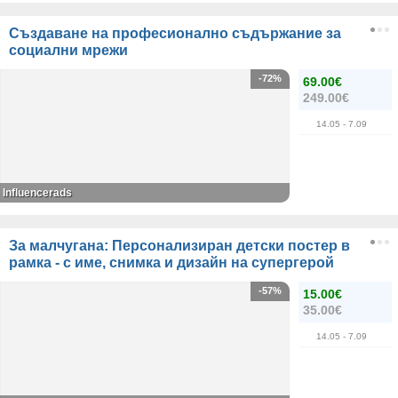
Създаване на професионално съдържание за
социални мрежи
-72%
69.00€
249.00€
14.05
- 7.09
Influencerads
За малчугана: Персонализиран детски постер в
рамка - с име, снимка и дизайн на супергерой
-57%
15.00€
35.00€
14.05
- 7.09