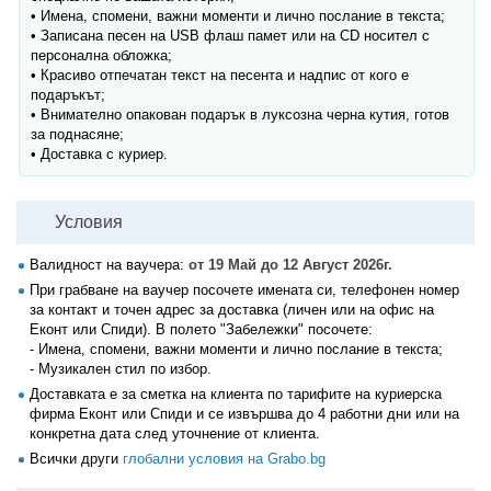
• Имена, спомени, важни моменти и лично послание в текста;
• Записана песен на USB флаш памет или на CD носител с
персонална обложка;
• Красиво отпечатан текст на песента и надпис от кого е
подаръкът;
• Внимателно опакован подарък в луксозна черна кутия, готов
за поднасяне;
• Доставка с куриер.
Условия
Валидност на ваучера:
от 19 Май до 12 Август 2026г.
При грабване на ваучер посочете имената си, телефонен номер
за контакт и точен адрес за доставка (личен или на офис на
Еконт или Спиди). В полето "Забележки" посочете:
- Имена, спомени, важни моменти и лично послание в текста;
- Музикален стил по избор.
Доставката е за сметка на клиента по тарифите на куриерска
фирма Еконт или Спиди и се извършва до 4 работни дни или на
конкретна дата след уточнение от клиента.
Всички други
глобални условия на Grabo.bg