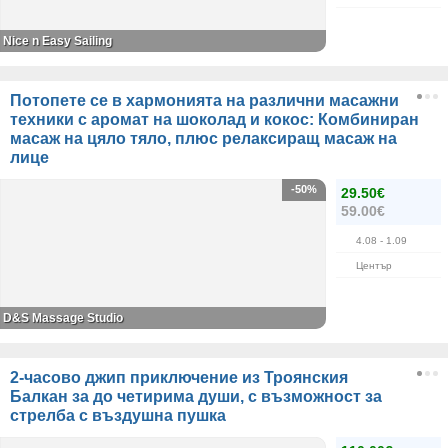
Nice n Easy Sailing
Потопете се в хармонията на различни масажни
техники с аромат на шоколад и кокос: Комбиниран
масаж на цяло тяло, плюс релаксиращ масаж на
лице
-50%
29.50€
59.00€
4.08
- 1.09
Център
D&S Massage Studio
2-часово джип приключение из Троянския
Балкан за до четирима души, с възможност за
стрелба с въздушна пушка