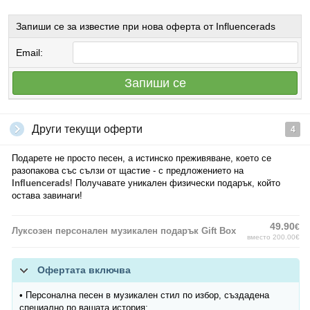
Запиши се за известие при нова оферта от Influencerads
Email:
Запиши се
Други текущи оферти
4
Подарете не просто песен, а истинско преживяване, което се
разопакова със сълзи от щастие - с предложението на
Influencerads
! Получавате уникален физически подарък, който
остава завинаги!
49.90
€
Луксозен персонален музикален подарък Gift Box
вместо 200.00€
Офертата включва
• Персонална песен в музикален стил по избор, създадена
специално по вашата история;