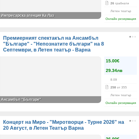
26
грабнати
Летен театър
Импресарска агенция Ка Лаз
Онлайн резервация
Премиерният спектакъл на Ансамбъл
"Българе" - "Непознатите българи" на 8
Септември, в Летен театър - Варна
15.00€
29.34лв
8.09
258
от 355
Летен театър
Ансамбъл "Българе"
Онлайн резервация
Концерт на Миро - "Миротворци - Турне 2026" на
20 Август, в Летен Театър Варна