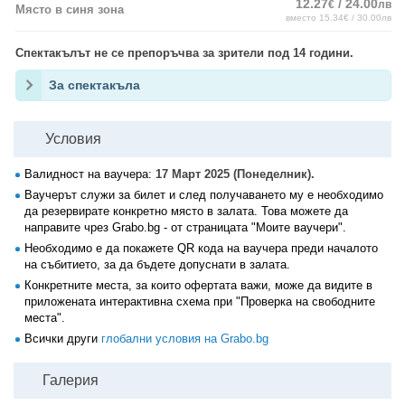
12.27
/ 24.00
€
лв
Място в синя зона
вместо 15.34€ / 30.00лв
Спектакълът не се препоръчва за зрители под 14 години.
За спектакъла
Условия
Валидност на ваучера:
17 Март 2025 (Понеделник).
Ваучерът служи за билет и след получаването му е необходимо
да резервирате конкретно място в залата. Това можете да
направите чрез Grabo.bg - от страницата "Моите ваучери".
Необходимо е да покажете QR кода на ваучера преди началото
на събитието, за да бъдете допуснати в залата.
Конкретните места, за които офертата важи, може да видите в
приложената интерактивна схема при "Проверка на свободните
места".
Всички други
глобални условия на Grabo.bg
Галерия