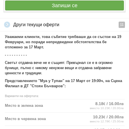
Запиши се
Други текущи оферти
11
Уважаеми клиенти, това събитие трябваше да се състои на 19
Февруари, но поради непредвидени обстоятелства бе
отложено за 17 Март.
- - - - - - - - - -
Светът отдавна вече не е същият. Превърнал се е в огромно
бунище, пълно с никому ненужни вещи и отдавна забравени
ценности и традиции.
Представлението "Муа у Тупан" на 17 Март от 19:00ч, на Сцена
Филиал в ДТ "Стоян Бъчваров":
Варианти на офертата:
8.18
/ 16.00
€
лв
Място в зелена зона
вместо 10.23€ / 20.00лв
10.23
/ 20.00
€
лв
Място в червена зона
вместо 12.78€ / 25.00лв