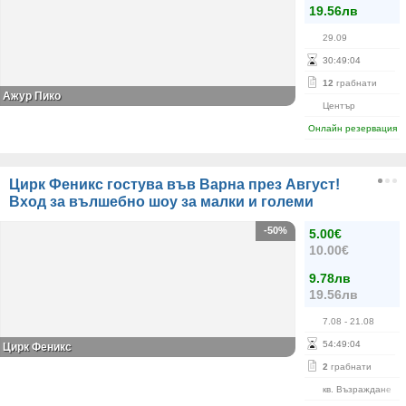
19.56лв
29.09
30
:
49
:
04
12
грабнати
Ажур Пико
Център
Онлайн резервация
Цирк Феникс гостува във Варна през Август!
Вход за вълшебно шоу за малки и големи
-50%
5.00€
10.00€
9.78лв
19.56лв
7.08
- 21.08
54
:
49
:
04
Цирк Феникс
2
грабнати
кв. Възраждане