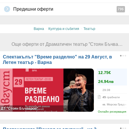
Предишни оферти
796
·
·
Варна
Култура и събития
Театър
Още оферти от Драматичен театър ”Стоян Бъчваров” - Варна
Спектакълът "Време разделно" на 29 Август, в
Летен театър - Варна
12.75€
24.94лв
29.08
45
грабнати
кв. Морска Градин
ДТ "Стоян Бъчваров"
Онлайн резервация