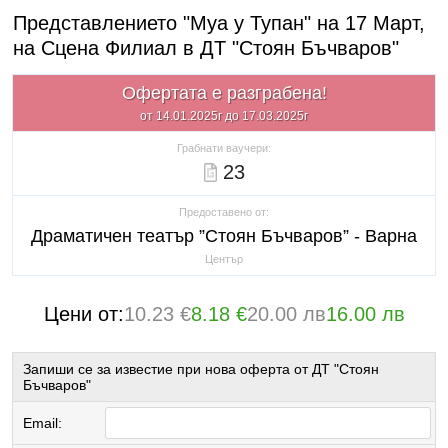
Представлението "Муа у Тупан" на 17 Март,
на Сцена Филиал в ДТ "Стоян Бъчваров"
Офертата е разграбена!
от 14.01.2025г до 17.03.2025г
Грабнати ваучери:
23
Предоставено от:
Драматичен театър ”Стоян Бъчваров” - Варна
Център
Цени от:
10.23 €
8.18 €
20.00 лв
16.00 лв
Запиши се за известие при нова оферта от ДТ "Стоян
Бъчваров"
Email: