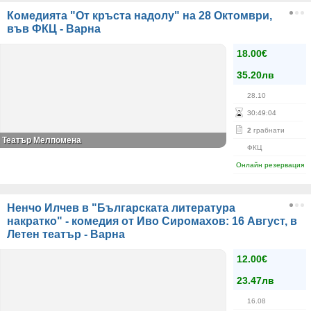
Комедията "От кръста надолу" на 28 Октомври,
във ФКЦ - Варна
18.00€
35.20лв
28.10
30
:
49
:
04
2
грабнати
Театър Мелпомена
ФКЦ
Онлайн резервация
Ненчо Илчев в "Българската литература
накратко" - комедия от Иво Сиромахов: 16 Август, в
Летен театър - Варна
12.00€
23.47лв
16.08