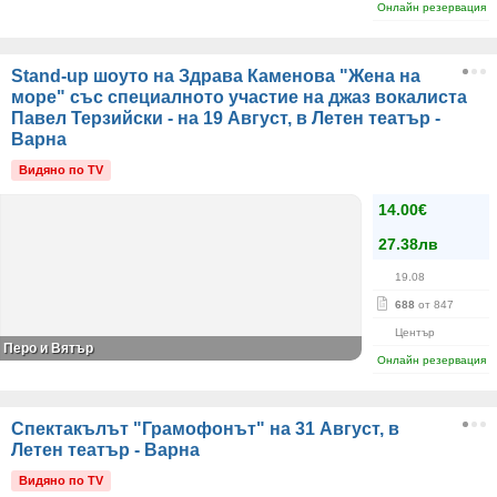
Онлайн резервация
Stand-up шоуто на Здрава Каменова "Жена на
море" със специалното участие на джаз вокалиста
Павел Терзийски - на 19 Август, в Летен театър -
Варна
Видяно по TV
14.00€
27.38лв
19.08
688
от 847
Център
Перо и Вятър
Онлайн резервация
Спектакълът "Грамофонът" на 31 Август, в
Летен театър - Варна
Видяно по TV