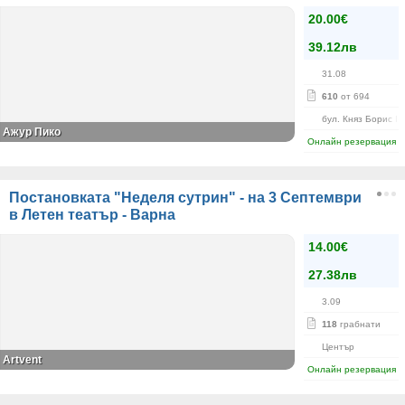
20.00€
39.12лв
31.08
610
от 694
бул. Княз Борис I-
Ажур Пико
Онлайн резервация
Постановката "Неделя сутрин" - на 3 Септември
в Летен театър - Варна
14.00€
27.38лв
3.09
118
грабнати
Център
Аrtvent
Онлайн резервация