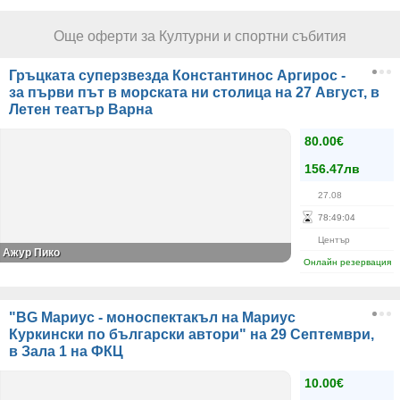
Още оферти за Културни и спортни събития
Гръцката суперзвезда Константинос Аргирос -
за първи път в морската ни столица на 27 Август, в
Летен театър Варна
80.00€
156.47лв
27.08
78
:
49
:
04
Център
Ажур Пико
Онлайн резервация
"BG Мариус - моноспектакъл на Мариус
Куркински по български автори" на 29 Септември,
в Зала 1 на ФКЦ
10.00€