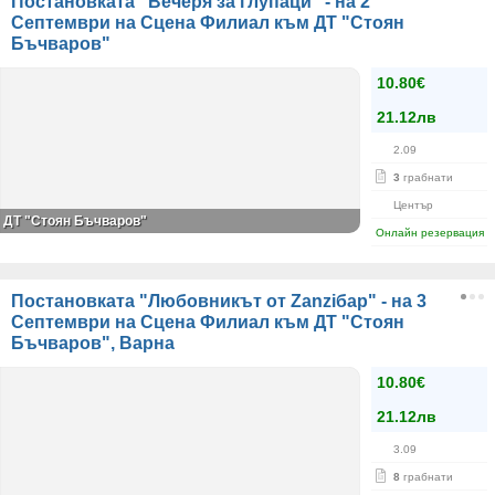
Постановката "Вечеря за глупаци" - на 2
Септември на Сцена Филиал към ДТ "Стоян
Бъчваров"
10.80€
21.12лв
2.09
3
грабнати
Център
ДТ "Стоян Бъчваров"
Онлайн резервация
Постановката "Любовникът от Zanziбар" - на 3
Септември на Сцена Филиал към ДТ "Стоян
Бъчваров", Варна
10.80€
21.12лв
3.09
8
грабнати