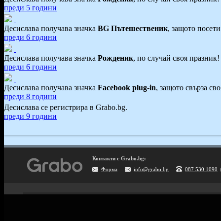
преди 5 години
Десислава получава значка
BG Пътешественик
, защото посет
преди 6 години
Десислава получава значка
Рожденик
, по случай своя празник
преди 6 години
Десислава получава значка
Facebook plug-in
, защото свърза св
преди 8 години
Десислава се регистрира в Grabo.bg.
преди 9 години
Контакти с Grabo.bg:
Форма
info@grabo.bg
087 530 1090
Мобилно приложение
Свали Grabo приложение за: