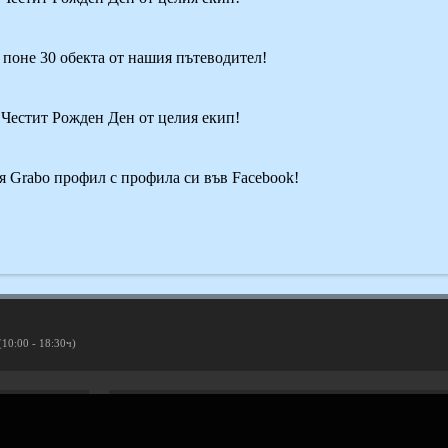
и поне 30 обекта от нашия пътеводител!
! Честит Рожден Ден от целия екип!
оя Grabo профил с профила си във Facebook!
(10:00 - 18:30ч)
Рекламирай с оферта
Публикувай Grabo оферта и популяризирай бизнеса си