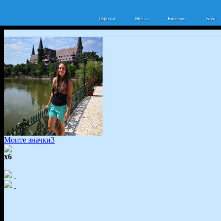
Оферти
Места
Винетки
Блог
Моите значки
3
x6