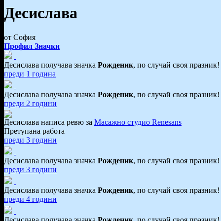
Десислава
от София
Профил
Значки
Десислава получава значка
Рожденик
, по случай своя празник
преди 1 година
Десислава получава значка
Рожденик
, по случай своя празник
преди 2 години
Десислава написа ревю за
Масажно студио Renesans
Претупана работа
преди 3 години
Десислава получава значка
Рожденик
, по случай своя празник
преди 3 години
Десислава получава значка
Рожденик
, по случай своя празник
преди 4 години
Десислава получава значка
Рожденик
, по случай своя празник