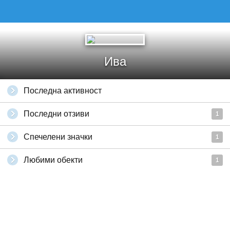
Ива
Последна активност
Последни отзиви
1
Спечелени значки
1
Любими обекти
1