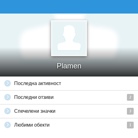
Plamen
Последна активност
Последни отзиви
2
Спечелени значки
3
Любими обекти
1