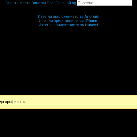
Оферти
Места
Винетки
Блог
Опознай.bg
Grabo мобилна версия
Изтегли приложението за
Android
.
Изтегли приложението за
iPhone
.
Изтегли приложението за
Huawei
.
...или отвори
grabo.bg
до профила си.