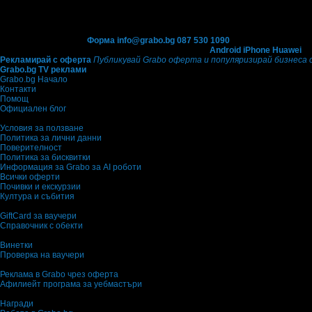
Контакти с Grabo.bg:
Форма
info@grabo.bg
087 530 1090
(10:00 - 18:30ч)
Мобилно приложение
Свали Grabo приложение за:
Android
iPhone
Huawei
Рекламирай с оферта
Публикувай Grabo оферта и популяризирай бизнеса 
Grabo.bg TV реклами
Grabo.bg Начало
Контакти
Помощ
Официален блог
Условия за ползване
Политика за лични данни
Поверителност
Политика за бисквитки
Информация за Grabo за AI роботи
Всички оферти
Почивки и екскурзии
Култура и събития
GiftCard за ваучери
Справочник с обекти
Винетки
Проверка на ваучери
Реклама в Grabo чрез оферта
Афилиейт програма за уебмастъри
Награди