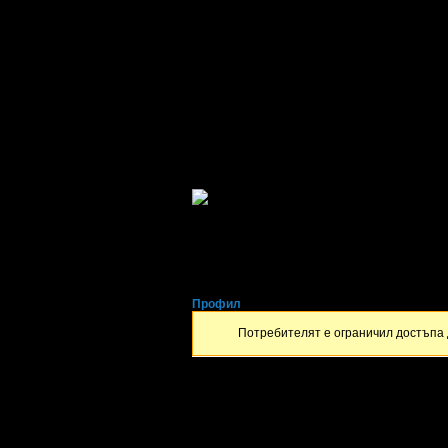
gergana
от Варна
Профил
Потребителят е ограничил достъпа 