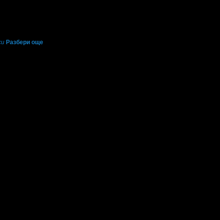
си
Разбери още