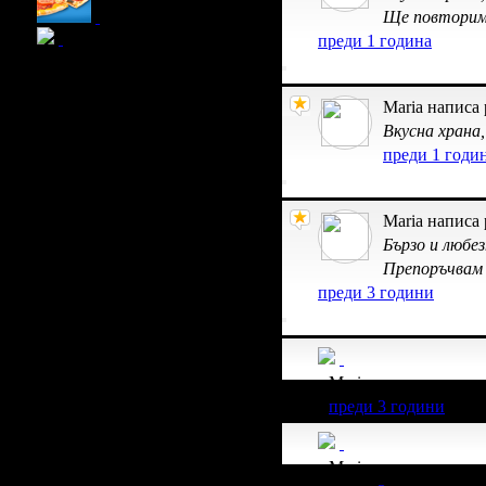
Ще повторим
преди 1 година
Maria написа
Вкусна храна
преди 1 годи
Maria написа
Бързо и любе
Препоръчвам
преди 3 години
Maria получава знач
преди 3 години
Maria получава знач