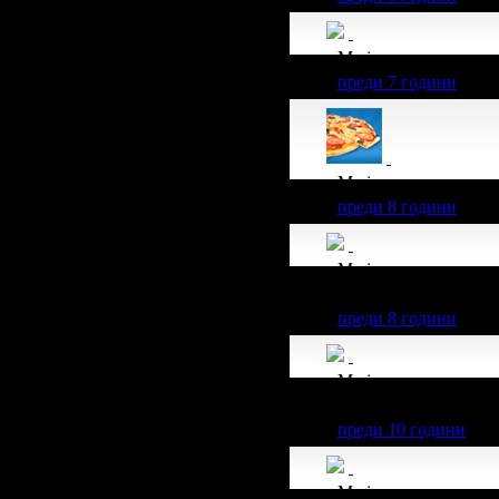
Maria получава знач
преди 7 години
Maria получава знач
преди 8 години
Maria получава знач
511.29€/1000лв от вс
преди 8 години
Maria получава знач
255.65€/500лв от вси
преди 10 години
Maria получава знач