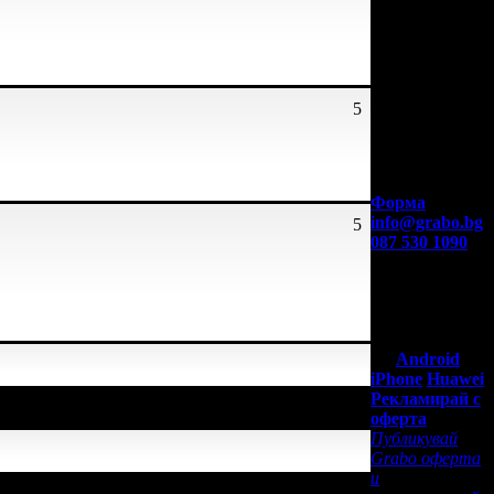
5
Контакти с
Grabo.bg:
Форма
info@grabo.bg
5
087 530 1090
(10:00 - 18:30ч)
Мобилно
приложение
Свали Grabo
приложение
за:
Android
iPhone
Huawei
щото е лоялен клиент.
Рекламирай с
оферта
Публикувай
Grabo оферта
щото е лоялен клиент.
и