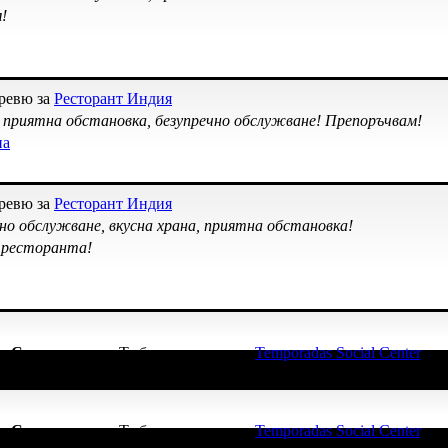
!
 ревю за
Ресторант Индия
, приятна обстановка, безупречно обслужване! Препоръчвам!
на
 ревю за
Ресторант Индия
зно обслужване, вкусна храна, приятна обстановка!
 ресторанта!
ка
Супер клиент
. Тя
беше връчена от
Temporadas Social Center
, за
ка
Супер клиент
. Тя
беше връчена от
Temporadas Social Center
, за