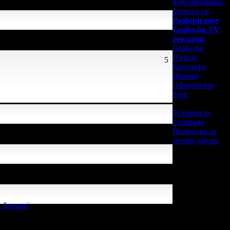
популяризирай
бизнеса си
Разбери още
Grabo.bg TV
ото е лоялен клиент.
реклами
Grabo.bg
Начало
5
Контакти
Помощ
Официален
блог
Условия за
ползване
 лоялен клиент.
Политика за
лични данни
иент.
 Avenzzi
, защото е лоялен