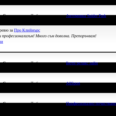
ка
Супер клиент
. Тя
беше връчена от
Автомивка Spider Park
, защ
 ревю за
Про Клийнърс
 професионализъм! Много съм доволна. Препоръчвам!
ни
ка
Супер клиент
. Тя
беше връчена от
Бюти релакс лайн
, защото е
ка
Супер клиент
. Тя
беше връчена от
AllSport
, защото е лоялен кл
ка
Супер клиент
. Тя
беше връчена от
Професионално почистване