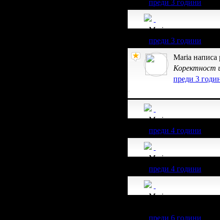
преди 3 години
Maria получава знач
преди 3 години
Maria написа
Коректност и
преди 3 годи
Maria получава знач
преди 4 години
Maria получава знач
преди 4 години
Maria получава знач
клиент.
преди 6 години