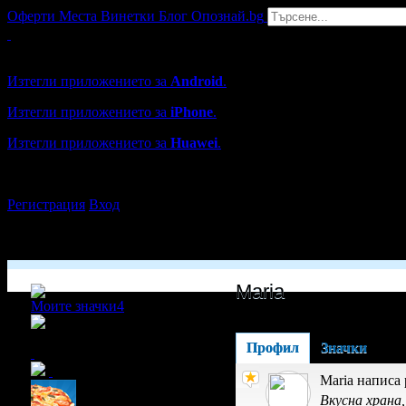
Оферти
Места
Винетки
Блог
Опознай.bg
Grabo мобилна версия
Изтегли приложението за
Android
.
Изтегли приложението за
iPhone
.
Изтегли приложението за
Huawei
.
...или отвори
grabo.bg
Регистрация
Вход
Maria
Моите значки
4
x6
Профил
Значки
Maria написа
Вкусна храна