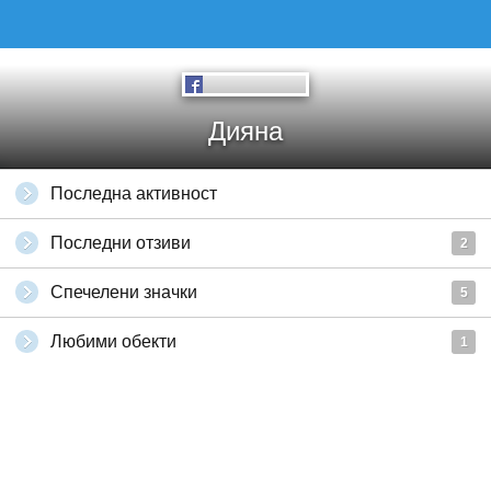
Дияна
Последна активност
Последни отзиви
2
Спечелени значки
5
Любими обекти
1