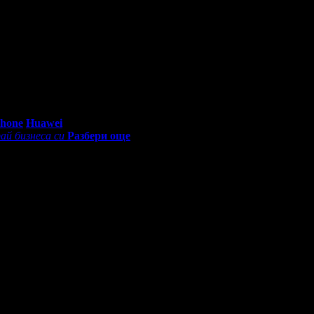
0 - 18:30ч)
Phone
Huawei
ай бизнеса си
Разбери още