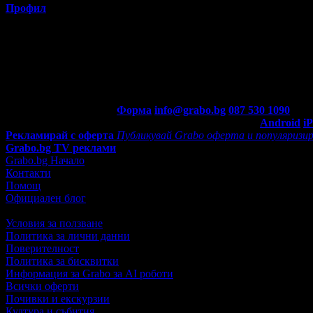
Профил
Потребителят е ограничил достъпа до профила си.
Контакти с Grabo.bg:
Форма
info@grabo.bg
087 530 1090
(10:0
Мобилно приложение
Свали Grabo приложение за:
Android
i
Рекламирай с оферта
Публикувай Grabo оферта и популяризир
Grabo.bg TV реклами
Grabo.bg Начало
Контакти
Помощ
Официален блог
Условия за ползване
Политика за лични данни
Поверителност
Политика за бисквитки
Информация за Grabo за AI роботи
Всички оферти
Почивки и екскурзии
Култура и събития