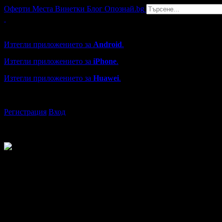
Оферти
Места
Винетки
Блог
Опознай.bg
Grabo мобилна версия
Изтегли приложението за
Android
.
Изтегли приложението за
iPhone
.
Изтегли приложението за
Huawei
.
...или отвори
grabo.bg
Регистрация
Вход
Христина
от София