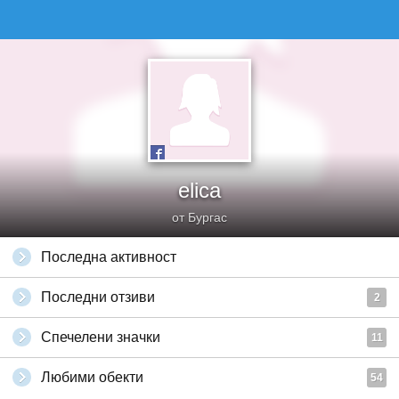
elica
от Бургас
Последна активност
Последни отзиви
2
Спечелени значки
11
Любими обекти
54