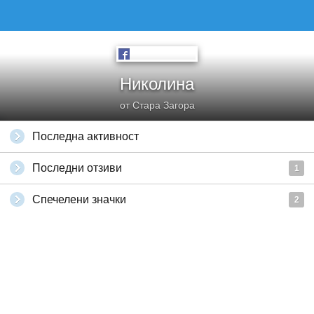
Николина
от Стара Загора
Последна активност
Последни отзиви
1
Спечелени значки
2