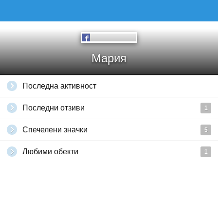
Мария
Последна активност
Последни отзиви
1
Спечелени значки
5
Любими обекти
1