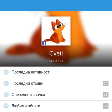
Cveti
от Варна
Последна активност
Последни отзиви
10
Спечелени значки
13
Любими обекти
3