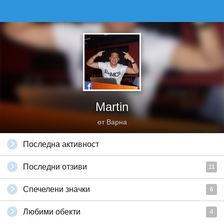
Martin
от Варна
Последна активност
Последни отзиви
11
Спечелени значки
6
Любими обекти
4