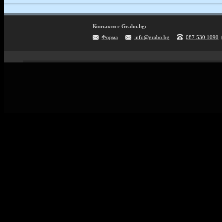
Контакти с Grabo.bg:
Форма
info@grabo.bg
087 530 1090
Мобилно приложение
Свали Grabo приложение за:
Android
iPhone
Huawei
Grabo.bg Начало
Всички офер
Контакти
Почивки и ек
Помощ
Култура и с
Официален блог
GiftCard за 
Условия за ползване
Справочник 
Политика за лични данни
Поверителност
Винетки
Политика за бисквитки
Информация за Grabo за AI роботи