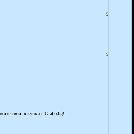
5
5
ичките свои покупки в Grabo.bg!