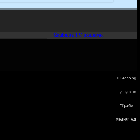
Grabo.bg TV реклами
©
Grabo.bg
Нашето семейство:
е услуга на
търи
"Грабо
Медия" АД
.