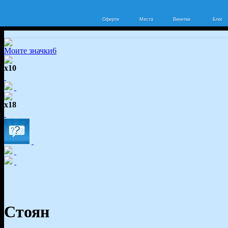
Оферти
Места
Винетки
Блог
Моите значки
6
x10
x18
Стоян