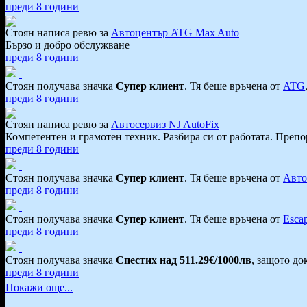
преди 8 години
Стоян написа ревю за
Автоцентър ATG Max Auto
Бързо и добро обслужване
преди 8 години
Стоян получава значка
Супер клиент
. Тя
беше връчена от
ATG
преди 8 години
Стоян написа ревю за
Автосервиз NJ AutoFix
Компетентен и грамотен техник. Разбира си от работата. Преп
преди 8 години
Стоян получава значка
Супер клиент
. Тя
беше връчена от
Авто
преди 8 години
Стоян получава значка
Супер клиент
. Тя
беше връчена от
Esca
преди 8 години
Стоян получава значка
Спестих над 511.29€/1000лв
, защото до
преди 8 години
Покажи още...