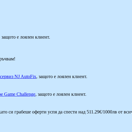
, защото е лоялен клиент.
оръчвам!
сервиз NJ AutoFix
, защото е лоялен клиент.
pe Game Challenge
, защото е лоялен клиент.
като си грабеше оферти успя да спести над 511.29€/1000лв от вс