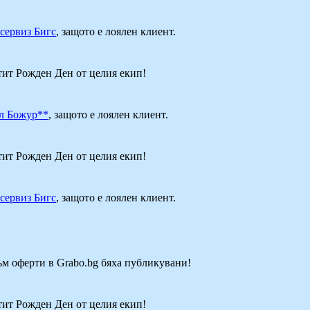
сервиз Бигс
, защото е лоялен клиент.
стит Рожден Ден от целия екип!
л Божур**
, защото е лоялен клиент.
стит Рожден Ден от целия екип!
сервиз Бигс
, защото е лоялен клиент.
към оферти в Grabo.bg бяха публикувани!
стит Рожден Ден от целия екип!