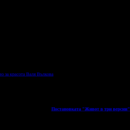
тит Рожден Ден от целия екип!
на парче от виртуалната торта на Grabo.bg, по случай рождения 
тит Рожден Ден от целия екип!
тит Рожден Ден от целия екип!
о за красота Валя Вълкова
, защото е лоялен клиент.
тит Рожден Ден от целия екип!
и грабна първия ваучер за
Постановката "Живот в три версии" 
като си грабеше оферти успя да спести над 511.29€/1000лв от вси