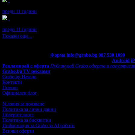
йорго получава значка
Пътешественик
, защото грабна три офе
преди 11 години
йорго получава значка
Спестих над 51.13€/100лв
, защото дока
преди 11 години
Покажи още...
Контакти с Grabo.bg:
Форма
info@grabo.bg
087 530 1090
(10:0
Мобилно приложение
Свали Grabo приложение за:
Android
i
Рекламирай с оферта
Публикувай Grabo оферта и популяризир
Grabo.bg TV реклами
Grabo.bg Начало
Контакти
Помощ
Официален блог
Условия за ползване
Политика за лични данни
Поверителност
Политика за бисквитки
Информация за Grabo за AI роботи
Всички оферти