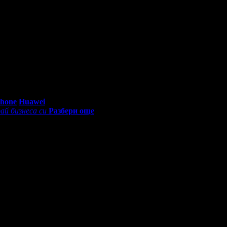
рти от Grabo.bg за почивки и екскурзии!
то си грабеше оферти успя да спести над 51.13€/100лв от всичкит
0 - 18:30ч)
Phone
Huawei
ай бизнеса си
Разбери още