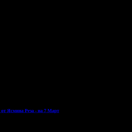
ни ден - 10 години
на 06.09.202020г.
от Ясмина Реза - на 7 Март
!
чките свои покупки в Grabo.bg!