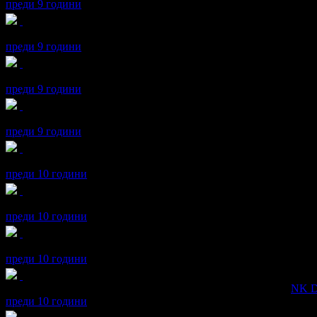
преди 9 години
йорго получава значка
Pizza freak
, защото грабна три оферти за
преди 9 години
йорго получава значка
Рожденик
, по случай своя празник! Чес
преди 9 години
йорго получава значка
Сценична треска
, защото грабна три оф
преди 9 години
йорго получава значка
Обичам автомобила си
, защото грабна 
преди 10 години
йорго получава значка
Рожденик
, по случай своя празник! Чес
преди 10 години
йорго получава значка
Спестих над 255.65€/500лв
, защото док
преди 10 години
йорго получава значка
Супер клиент
. Тя
беше връчена от
NK D
преди 10 години