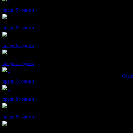
йорго получава значка
Рожденик
, по случай своя празник! Чес
преди 5 години
йорго получава значка
Grabo.bg на 10 години!
, защото си граб
преди 6 години
йорго получава значка
Рожденик
, по случай своя празник! Чес
преди 6 години
йорго получава значка
Рожденик
, по случай своя празник! Чес
преди 7 години
йорго получава значка
Супер клиент
. Тя
беше връчена от
Студи
преди 7 години
йорго получава значка
Рожденик
, по случай своя празник! Чес
преди 8 години
йорго получава значка
Светкавица
, защото изпревари всички 
преди 8 години
йорго получава значка
Спестих над 511.29€/1000лв
, защото до