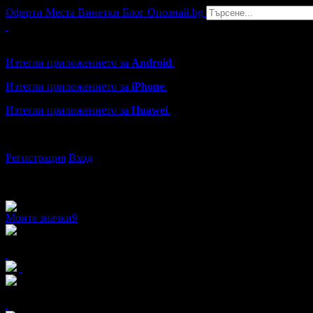
Оферти
Места
Винетки
Блог
Опознай.bg
Grabo мобилна версия
Изтегли приложението за
Android
.
Изтегли приложението за
iPhone
.
Изтегли приложението за
Huawei
.
...или отвори
grabo.bg
Регистрация
Вход
Моите значки
9
x11
x2