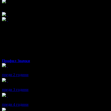
x2
йорго
от Шумен
Профил
Значки
йорго получава значка
Рожденик
, по случай своя празник! Чес
преди 2 години
йорго получава значка
Рожденик
, по случай своя празник! Чес
преди 3 години
йорго получава значка
Рожденик
, по случай своя празник! Чес
преди 4 години