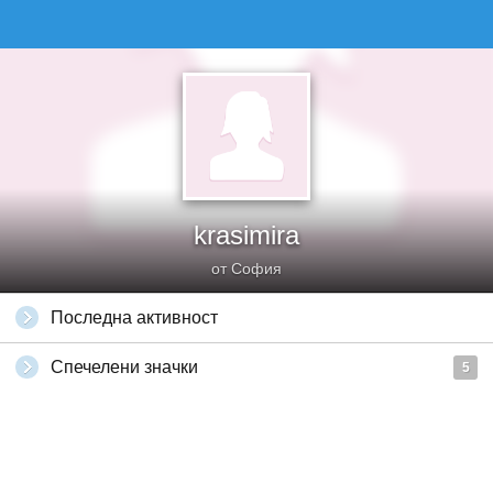
krasimira
от София
Последна активност
Спечелени значки
5