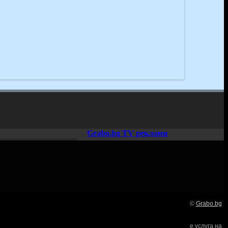
Grabo.bg TV реклами
©
Grabo.bg
Нашето семейство:
е услуга на