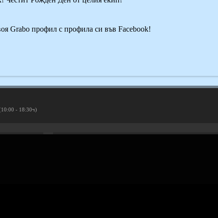
своя Grabo профил с профила си във Facebook!
(10:00 - 18:30ч)
Рекламирай с оферта
Публикувай Grabo оферта и популяризирай бизнеса си
Разбери още
ти
Проверка на ваучери
скурзии