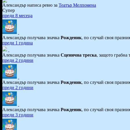
Александър написа ревю за
Театър Мелпомена
Супер
преди 8 месеца
Александър получава значка
Рожденик
, по случай своя празни
преди 1 година
Александър получава значка
Сценична треска
, защото грабна 
преди 2 години
Александър получава значка
Рожденик
, по случай своя празни
преди 2 години
Александър получава значка
Рожденик
, по случай своя празни
преди 3 години