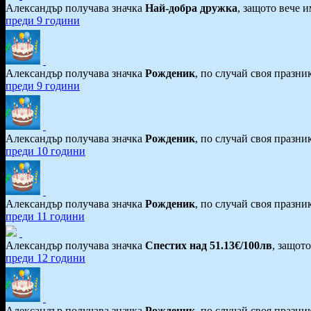
Александър получава значка
Най-добра дружка
, защото вече 
преди 9 години
Александър получава значка
Рожденик
, по случай своя празни
преди 9 години
Александър получава значка
Рожденик
, по случай своя празни
преди 10 години
Александър получава значка
Рожденик
, по случай своя празни
преди 11 години
Александър получава значка
Спестих над 51.13€/100лв
, защот
преди 12 години
Александър получава значка
Рожденик
, по случай своя празни