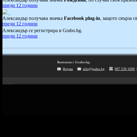
преди 12 години
Александър получава значка
Facebook plug-in
, защото свърза 
преди 12 години
Александър се регистрира в Grabo.bg.
преди 12 години
Контакти с Grabo.bg:
Форма
info@grabo.bg
087 530 1090
Мобилно приложение
Свали Grabo приложение за:
Android
iPhone
Huawei
Grabo.bg Начало
Всички офер
Контакти
Почивки и ек