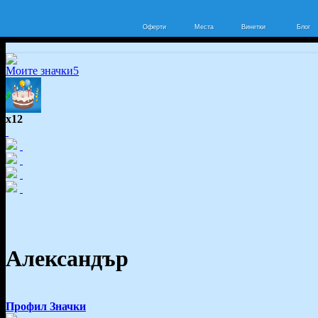
Оферти
Места
Винетки
Блог
Моите значки
5
x12
Александър
Профил
Значки