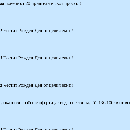
има повече от 20 приятели в своя профил!
к! Честит Рожден Ден от целия екип!
к! Честит Рожден Ден от целия екип!
к! Честит Рожден Ден от целия екип!
о докато си грабеше оферти успя да спести над 51.13€/100лв от в
к! Честит Рожден Ден от целия екип!