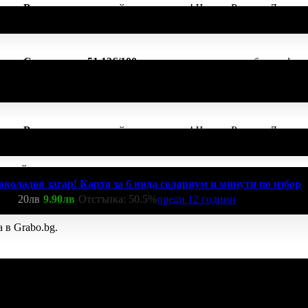
начка
Рожденик
, по случай своя празник! Честит Рожден Ден от 
начка
Спестих над 51.13€/100лв
, защото докато си грабеше оферт
ките свои покупки в Grabo.bg!
начка
Рожденик
, по случай своя празник! Честит Рожден Ден от 
колай препоръча
коладов загар! Карта за 6 вида солариум и минути по избор
на:
20лв
9.90лв
Отстъпка: 50.5%
преди 12 години
 в Grabo.bg.