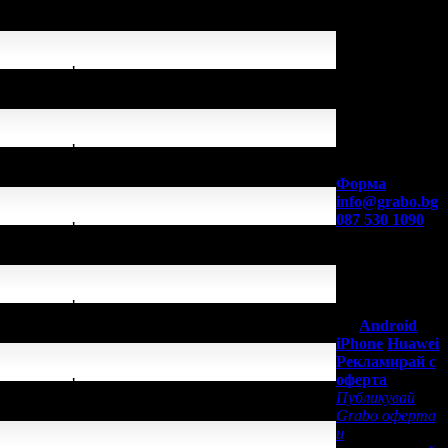
целия екип!
Контакти с
целия екип!
Grabo.bg:
Форма
info@grabo.bg
087 530 1090
целия екип!
(10:00 - 18:30ч)
Мобилно
приложение
Свали Grabo
целия екип!
приложение
за:
Android
iPhone
Huawei
Рекламирай с
оферта
целия екип!
Публикувай
Grabo оферта
и