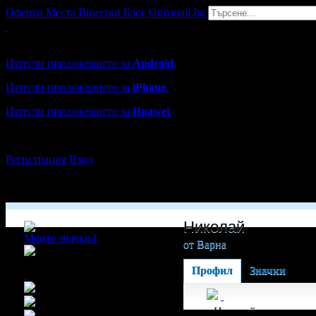
Оферти
Места
Винетки
Блог
Опознай.bg
Grabo мобилна версия
Изтегли приложението за
Android
.
Изтегли приложението за
iPhone
.
Изтегли приложението за
Huawei
.
...или отвори
grabo.bg
Регистрация
Вход
Николай
Моите значки
4
от Варна
x11
Профил
Значки
Николай получава з