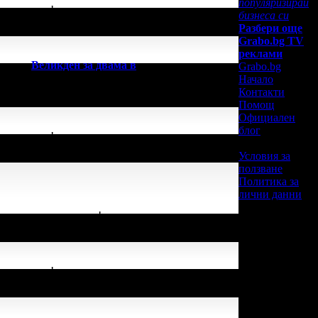
популяризирай
целия екип!
бизнеса си
Разбери още
Grabo.bg TV
реклами
учер за
Великден за двама в
Grabo.bg
Начало
Контакти
Помощ
Официален
блог
целия екип!
Условия за
ползване
Политика за
лични данни
 почивки и екскурзии!
целия екип!