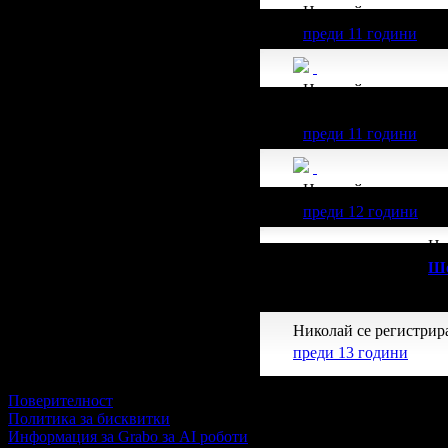
Николай получава з
преди 11 години
Николай получава з
51.13€/100лв от всич
преди 11 години
Николай получава з
преди 12 години
Ни
Шо
Це
Николай се регистрира
преди 13 години
Поверителност
Политика за бисквитки
Информация за Grabo за AI роботи