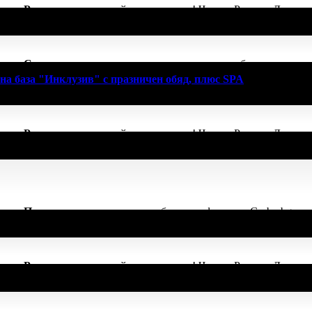
начка
Рожденик
, по случай своя празник! Честит Рожден Ден от 
начка
Светкавица
, защото изпревари всички и грабна първия ва
на база "Инклузив" с празничен обяд, плюс SPA
!
начка
Рожденик
, по случай своя празник! Честит Рожден Ден от 
начка
Пътешественик
, защото грабна три оферти от Grabo.bg за
начка
Рожденик
, по случай своя празник! Честит Рожден Ден от 