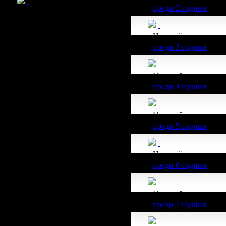
преди 2 години
Николай получава з
преди 3 години
Николай получава з
преди 4 години
Николай получава з
преди 5 години
Николай получава з
преди 6 години
Николай получава з
преди 7 години