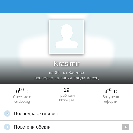
Krasimir
на 36г. от Хасково
последно на линия преди месец
00
19
60
0
€
4
€
Грабнати
Спестих с
Закупени
ваучери
Grabo.bg
оферти
Последна активност
Посетени обекти
4