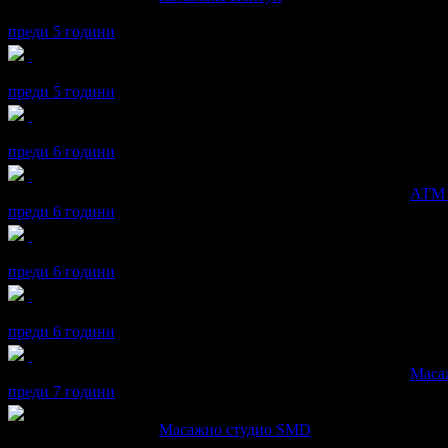
Перфектно
преди 5 години
Радул получава значка
Рожденик
, по случай своя празник! Чес
преди 5 години
Радул получава значка
Grabo.bg на 10 години!
, защото си граб
преди 6 години
Радул получава значка
Супер клиент
. Тя
беше връчена от
АТМ 
преди 6 години
Радул получава значка
Пътешественик
, защото грабна три офе
преди 6 години
Радул получава значка
Рожденик
, по случай своя празник! Чес
преди 6 години
Радул получава значка
Супер клиент
. Тя
беше връчена от
Маса
преди 7 години
Радул написа ревю за
Масажно студио SMD
перфектен масаж, златни ръце