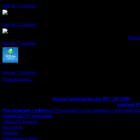
преди 7 години
Радул получава значка
Рожденик
, по случай своя празник! Чес
преди 7 години
Радул получава значка
Супер клиент
. Тя
беше връчена от
Маса
преди 7 години
Радул получава значка
Спестих над 255.65€/500лв
, защото док
преди 7 години
Покажи още...
Контакти с Grabo.bg:
Форма
info@grabo.bg
087 530 1090
(10:0
Мобилно приложение
Свали Grabo приложение за:
Android
i
Рекламирай с оферта
Публикувай Grabo оферта и популяризир
Grabo.bg TV реклами
Grabo.bg Начало
Контакти
Помощ
Официален блог