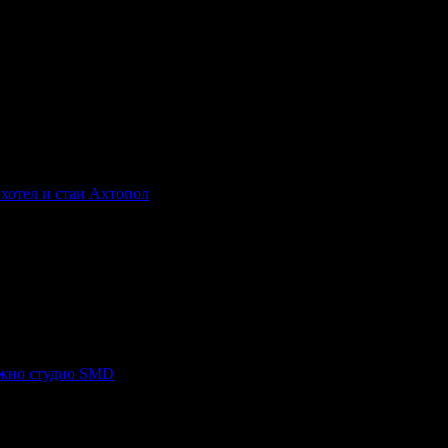
тит Рожден Ден от целия екип!
на парче от виртуалната торта на Grabo.bg, по случай рождения н
хотел и стаи Ахтопол
, защото е лоялен клиент.
рти от Grabo.bg за почивки и екскурзии!
тит Рожден Ден от целия екип!
жно студио SMD
, защото е лоялен клиент.