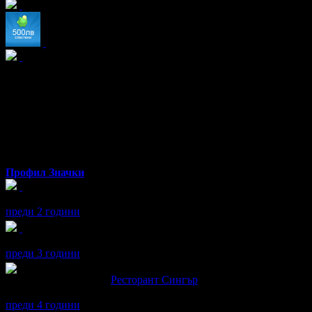
Радул
от Пловдив
Профил
Значки
Радул получава значка
Рожденик
, по случай своя празник! Чес
преди 2 години
Радул получава значка
Рожденик
, по случай своя празник! Чес
преди 3 години
Радул написа ревю за
Ресторант Сингър
Добро място, хубава кукниа
преди 4 години