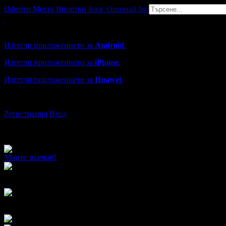
Оферти
Места
Винетки
Блог
Опознай.bg
Grabo мобилна версия
Изтегли приложението за
Android
.
Изтегли приложението за
iPhone
.
Изтегли приложението за
Huawei
.
...или отвори
grabo.bg
Регистрация
Вход
Моите значки
9
x10
x6