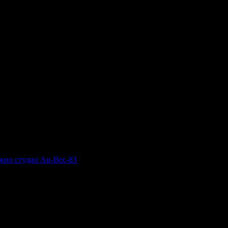
тит Рожден Ден от целия екип!
жно студио Aн-Вес-83
, защото е лоялен клиент.