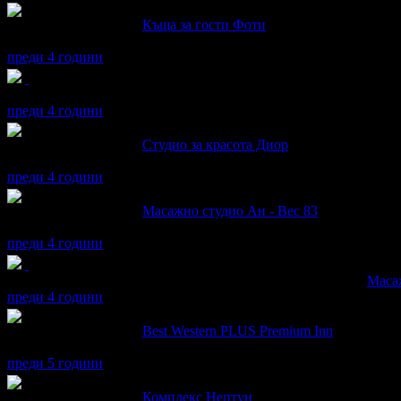
Радул написа ревю за
Къща за гости Фоти
Перфектно
преди 4 години
Радул получава значка
Рожденик
, по случай своя празник! Чес
преди 4 години
Радул написа ревю за
Студио за красота Диор
перфектно, релаксиращо, професионален, препоръчвам,
преди 4 години
Радул написа ревю за
Масажно студио Aн - Вес 83
Perfectno
преди 4 години
Радул получава значка
Супер клиент
. Тя
беше връчена от
Маса
преди 4 години
Радул написа ревю за
Best Western PLUS Premium Inn
perfektno !!!
преди 5 години
Радул написа ревю за
Комплекс Нептун