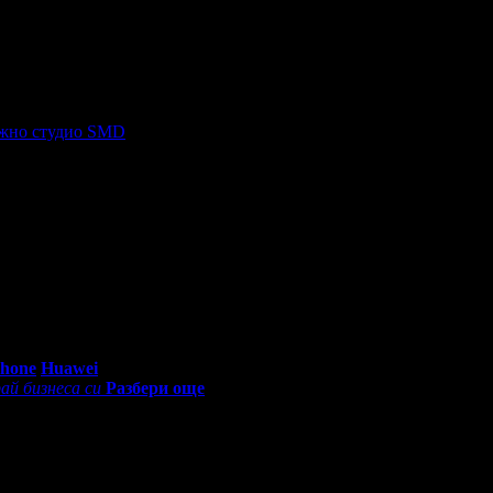
тит Рожден Ден от целия екип!
жно студио SMD
, защото е лоялен клиент.
ато си грабеше оферти успя да спести над 255.65€/500лв от всичк
0 - 18:30ч)
Phone
Huawei
ай бизнеса си
Разбери още