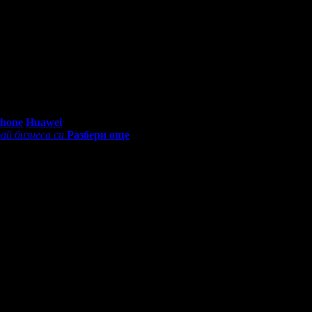
0 - 18:30ч)
Phone
Huawei
ай бизнеса си
Разбери още