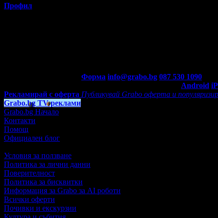
Профил
Потребителят е ограничил достъпа до профила си.
Контакти с Grabo.bg:
Форма
info@grabo.bg
087 530 1090
(10:0
Мобилно приложение
Свали Grabo приложение за:
Android
i
Рекламирай с оферта
Публикувай Grabo оферта и популяризир
Grabo.bg TV реклами
Grabo.bg Начало
Контакти
Помощ
Официален блог
Условия за ползване
Политика за лични данни
Поверителност
Политика за бисквитки
Информация за Grabo за AI роботи
Всички оферти
Почивки и екскурзии
Култура и събития