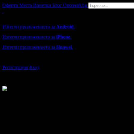
Оферти
Места
Винетки
Блог
Опознай.bg
Grabo мобилна версия
Изтегли приложението за
Android
.
Изтегли приложението за
iPhone
.
Изтегли приложението за
Huawei
.
...или отвори
grabo.bg
Регистрация
Вход
Владимир
от Варна