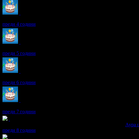
Петя получава значка
Рожденик
, по случай своя празник! Чес
преди 4 години
Петя получава значка
Рожденик
, по случай своя празник! Чес
преди 5 години
Петя получава значка
Рожденик
, по случай своя празник! Чес
преди 6 години
Петя получава значка
Рожденик
, по случай своя празник! Чес
преди 7 години
Петя получава значка
Супер клиент
. Тя
беше връчена от
Аура 
преди 8 години