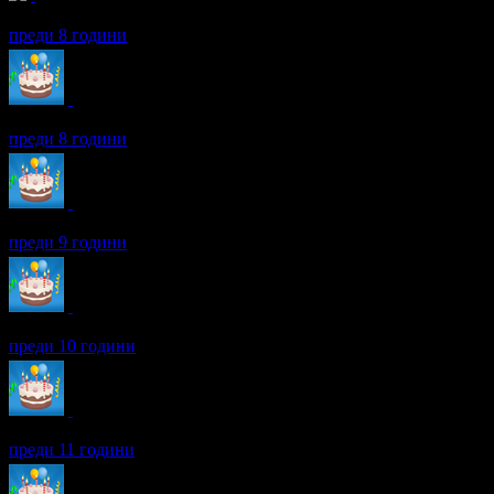
Петя получава значка
Спестих над 51.13€/100лв
, защото докат
преди 8 години
Петя получава значка
Рожденик
, по случай своя празник! Чес
преди 8 години
Петя получава значка
Рожденик
, по случай своя празник! Чес
преди 9 години
Петя получава значка
Рожденик
, по случай своя празник! Чес
преди 10 години
Петя получава значка
Рожденик
, по случай своя празник! Чес
преди 11 години