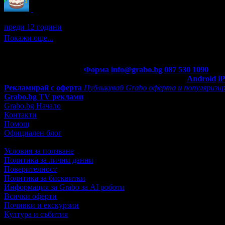
Петя получава значка
Рожденик
, по случай своя празник! Чес
преди 12 години
Покажи още...
Контакти с Grabo.bg:
Форма
info@grabo.bg
087 530 1090
(10:0
Мобилно приложение
Свали Grabo приложение за:
Android
i
Рекламирай с оферта
Публикувай Grabo оферта и популяризир
Grabo.bg TV реклами
Grabo.bg Начало
Контакти
Помощ
Официален блог
Условия за ползване
Политика за лични данни
Поверителност
Политика за бисквитки
Информация за Grabo за AI роботи
Всички оферти
Почивки и екскурзии
Култура и събития