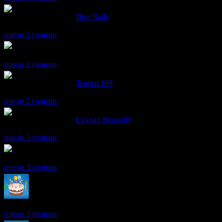
Петя написа ревю за
Desi Nails
Много добро обслужване и внимателно отношение!!
преди 2 години
Петя получава значка
Сценична треска
, защото грабна три офе
преди 2 години
Петя написа ревю за
Театър 199
Много хубав театър!
преди 2 години
Петя написа ревю за
Студио Beautifly
Много съм доволна!
преди 3 години
Петя получава значка
Кокона
, защото грабна три оферти от кат
преди 3 години
Петя получава значка
Рожденик
, по случай своя празник! Чес
преди 3 години