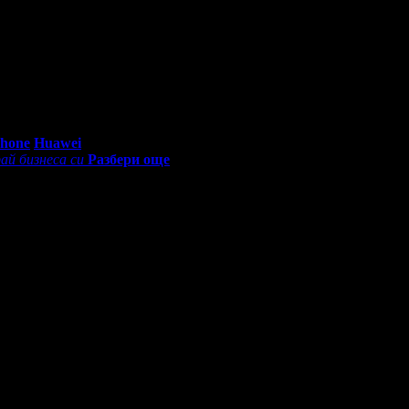
тит Рожден Ден от целия екип!
0 - 18:30ч)
Phone
Huawei
ай бизнеса си
Разбери още