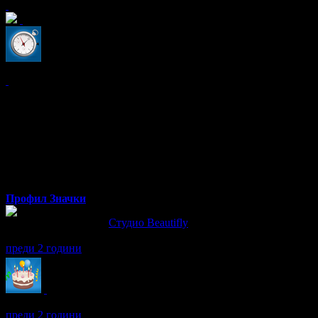
x2
Петя
от София
Профил
Значки
Петя написа ревю за
Студио Beautifly
Много съм доволна! Препоръчвам!
преди 2 години
Петя получава значка
Рожденик
, по случай своя празник! Чес
преди 2 години