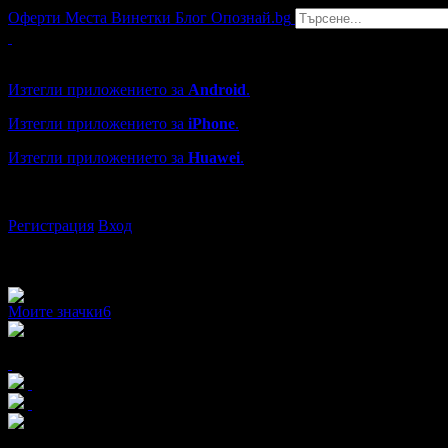
Оферти
Места
Винетки
Блог
Опознай.bg
Grabo мобилна версия
Изтегли приложението за
Android
.
Изтегли приложението за
iPhone
.
Изтегли приложението за
Huawei
.
...или отвори
grabo.bg
Регистрация
Вход
Моите значки
6
x12
x2